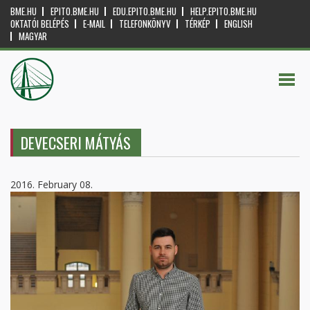
BME.HU
EPITO.BME.HU
EDU.EPITO.BME.HU
HELP.EPITO.BME.HU
OKTATÓI BELÉPÉS
E-MAIL
TELEFONKÖNYV
TÉRKÉP
ENGLISH
MAGYAR
DEVECSERI MÁTYÁS
2016. February 08.