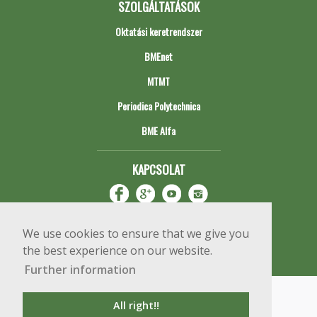
SZOLGÁLTATÁSOK
Oktatási keretrendszer
BMEnet
MTMT
Periodica Polytechnica
BME Alfa
KAPCSOLAT
We use cookies to ensure that we give you
the best experience on our website.
Further information
Impresszum
Copyright © 2020 BME Építőmérnöki Kar
All right!!
1111 Budapest, Műegyetem rkp. 3.