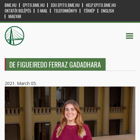
BME.HU
EPITO.BME.HU
EDU.EPITO.BME.HU
HELP.EPITO.BME.HU
OKTATÓI BELÉPÉS
E-MAIL
TELEFONKÖNYV
TÉRKÉP
ENGLISH
MAGYAR
DE FIGUEIREDO FERRAZ GADADHARA
2021. March 05.