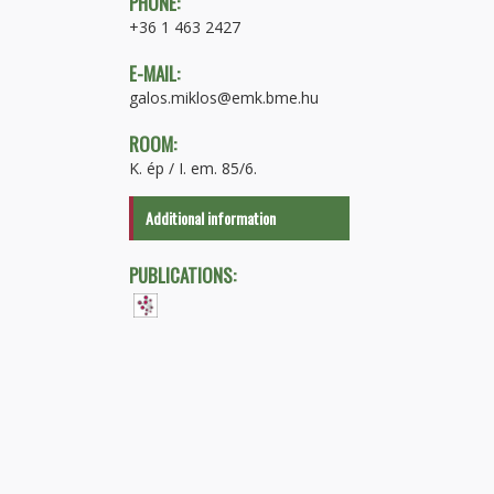
PHONE:
+36 1 463 2427
E-MAIL:
galos.miklos@emk.bme.hu
ROOM:
K. ép / I. em. 85/6.
Additional information
PUBLICATIONS: