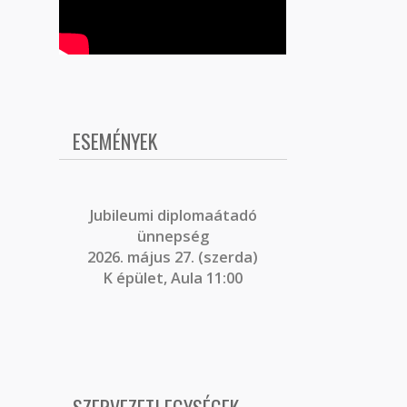
ESEMÉNYEK
J
ubileumi diplomaátadó
ünnepség
2026. május 27. (szerda)
K épület, Aula 11:00