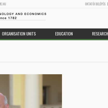
ME.HU
OKTATÓI BELÉPÉS
HNOLOGY AND ECONOMICS
ince 1782
ORGANISATION UNITS
EDUCATION
RESEARC