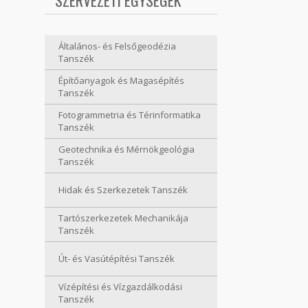
SZERVEZETI EGYSÉGEK
Általános- és Felsőgeodézia
Tanszék
Építőanyagok és Magasépítés
Tanszék
Fotogrammetria és Térinformatika
Tanszék
Geotechnika és Mérnökgeológia
Tanszék
Hidak és Szerkezetek Tanszék
Tartószerkezetek Mechanikája
Tanszék
Út- és Vasútépítési Tanszék
Vízépítési és Vízgazdálkodási
Tanszék