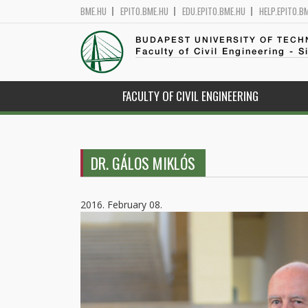
BME.HU
EPITO.BME.HU
EDU.EPITO.BME.HU
HELP.EPITO.B
BUDAPEST UNIVERSITY OF TEC
Faculty of Civil Engineering - S
FACULTY OF CIVIL ENGINEERING
DR. GÁLOS MIKLÓS
2016. February 08.