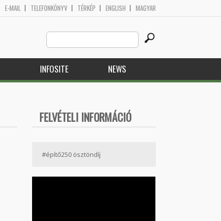
E-MAIL
TELEFONKÖNYV
TÉRKÉP
ENGLISH
MAGYAR
Search
Search form
this
site
H
INFOSITE
NEWS
FELVÉTELI INFORMÁCIÓ
#építő250 ösztöndíj