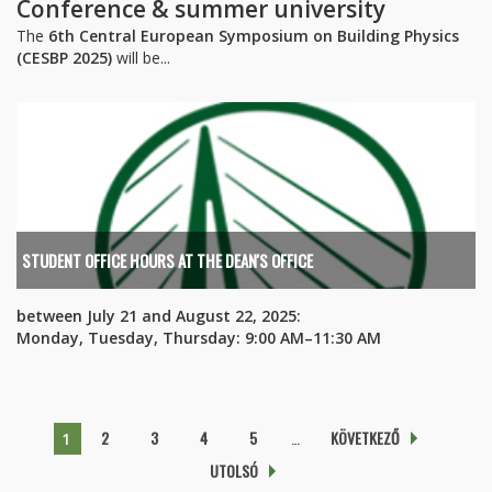
Conference & summer university
The
6th Central European Symposium on Building Physics
(CESBP 2025)
will be...
STUDENT OFFICE HOURS AT THE DEAN'S OFFICE
between July 21 and August 22, 2025:
Monday, Tuesday, Thursday: 9:00 AM–11:30 AM
Pages
2
3
4
5
…
KÖVETKEZŐ
1
UTOLSÓ