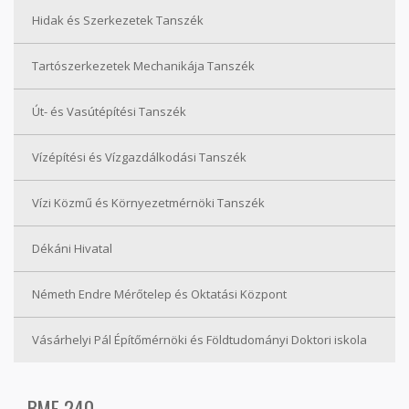
Hidak és Szerkezetek Tanszék
Tartószerkezetek Mechanikája Tanszék
Út- és Vasútépítési Tanszék
Vízépítési és Vízgazdálkodási Tanszék
Vízi Közmű és Környezetmérnöki Tanszék
Dékáni Hivatal
Németh Endre Mérőtelep és Oktatási Központ
Vásárhelyi Pál Építőmérnöki és Földtudományi Doktori iskola
BME 240