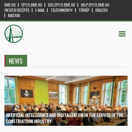
BME.HU
EPITO.BME.HU
EDU.EPITO.BME.HU
HELP.EPITO.BME.HU
OKTATÓI BELÉPÉS
E-MAIL
TELEFONKÖNYV
TÉRKÉP
ENGLISH
MAGYAR
NEWS
ARTIFICIAL INTELLIGENCE AND DIGITALIZATION IN THE SERVICE OF THE
CONSTRUCTION INDUSTRY