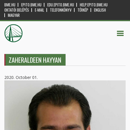
BME.HU
EPITO.BME.HU
EDU.EPITO.BME.HU
HELP.EPITO.BME.HU
OKTATÓI BELÉPÉS
E-MAIL
TELEFONKÖNYV
TÉRKÉP
ENGLISH
MAGYAR
ZAHERALDEEN HAYYAN
2020. October 01.