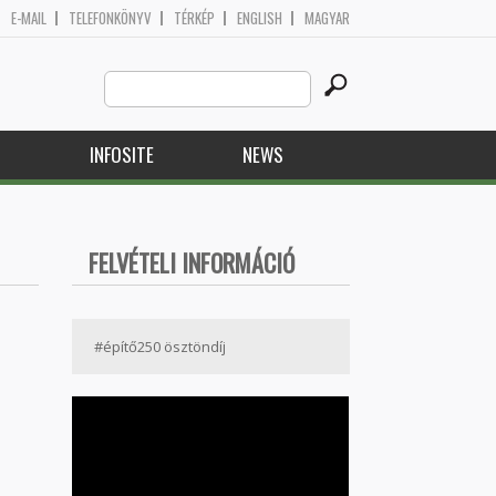
E-MAIL
TELEFONKÖNYV
TÉRKÉP
ENGLISH
MAGYAR
Search
Search form
this
site
H
INFOSITE
NEWS
FELVÉTELI INFORMÁCIÓ
#építő250 ösztöndíj