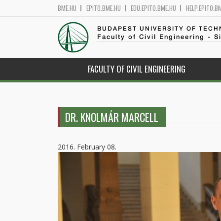
BME.HU
EPITO.BME.HU
EDU.EPITO.BME.HU
HELP.EPITO.B
BUDAPEST UNIVERSITY OF TEC
Faculty of Civil Engineering - S
FACULTY OF CIVIL ENGINEERING
DR. KNOLMÁR MARCELL
2016. February 08.