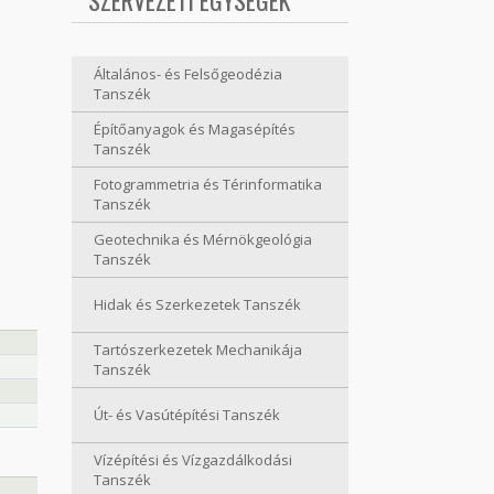
SZERVEZETI EGYSÉGEK
Általános- és Felsőgeodézia
Tanszék
Építőanyagok és Magasépítés
Tanszék
Fotogrammetria és Térinformatika
Tanszék
Geotechnika és Mérnökgeológia
Tanszék
Hidak és Szerkezetek Tanszék
Tartószerkezetek Mechanikája
Tanszék
Út- és Vasútépítési Tanszék
Vízépítési és Vízgazdálkodási
Tanszék