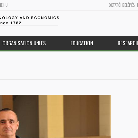
ME.HU
OKTATÓI BELÉPÉS
HNOLOGY AND ECONOMICS
ince 1782
ORGANISATION UNITS
EDUCATION
RESEARC