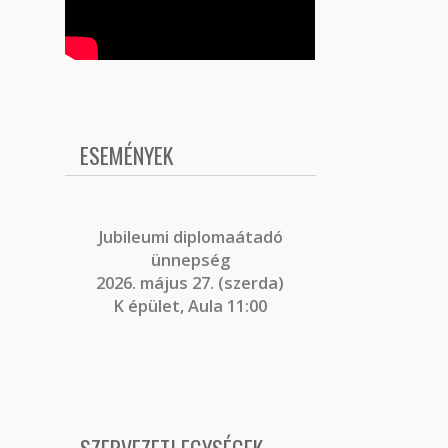
ESEMÉNYEK
J
ubileumi diplomaátadó
ünnepség
2026. május 27. (szerda)
K épület, Aula 11:00