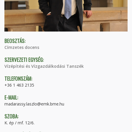
BEOSZTÁS:
Címzetes docens
SZERVEZETI EGYSÉG:
Vízépítési és Vízgazdálkodási Tanszék
TELEFONSZÁM:
+36 1 463 2135
E-MAIL:
madarassy.laszlo@emk.bme.hu
SZOBA:
K. ép / mf. 12/6.