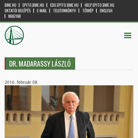
BME.HU
EPITO.BME.HU
EDU.EPITO.BME.HU
HELP.EPITO.BME.HU
OKTATÓI BELÉPÉS
E-MAIL
TELEFONKÖNYV
TÉRKÉP
ENGLISH
MAGYAR
DR. MADARASSY LÁSZLÓ
2016. február 08.