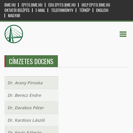
BME.HU
EPITO.BME.HU
EDU.EPITO.BME.HU
HELP.EPITO.BME.HU
OKTATÓI BELÉPÉS
E-MAIL
TELEFONKÖNYV
TÉRKÉP
ENGLISH
MAGYAR
CÍMZETES DOCENS
Dr. Arany Piroska
Dr. Berecz Endre
Dr. Darabos Péter
Dr. Kardoss László
Dr. Koris Kálmán