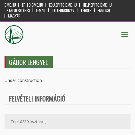
BME.HU
EPITO.BME.HU
EDU.EPITO.BME.HU
HELP.EPITO.BME.HU
OKTATÓI BELÉPÉS
E-MAIL
TELEFONKÖNYV
TÉRKÉP
ENGLISH
MAGYAR
GÁBOR LENGYEL
Under construction
FELVÉTELI INFORMÁCIÓ
#építő250 ösztöndíj