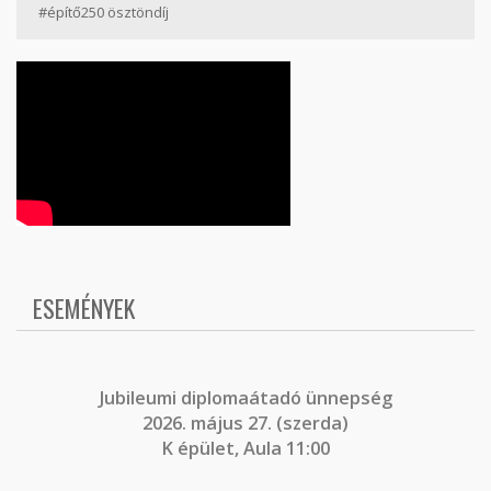
#építő250 ösztöndíj
ESEMÉNYEK
J
ubileumi diplomaátadó ünnepség
2026. május 27. (szerda)
K épület, Aula 11:00