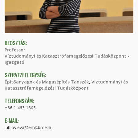
BEOSZTÁS:
Professor
Víztudományi és Katasztrófamegelőzési Tudásközpont -
Igazgató
SZERVEZETI EGYSÉG:
Építőanyagok és Magasépítés Tanszék
,
Víztudományi és
Katasztrófamegelőzési Tudásközpont
TELEFONSZÁM:
+36 1 463 1843
E-MAIL:
lubloy.eva@emk.bme.hu