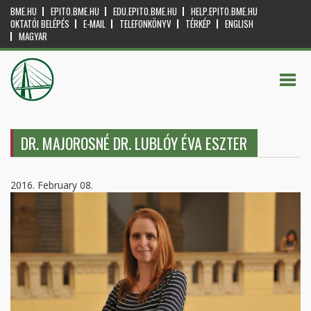
BME.HU
EPITO.BME.HU
EDU.EPITO.BME.HU
HELP.EPITO.BME.HU
OKTATÓI BELÉPÉS
E-MAIL
TELEFONKÖNYV
TÉRKÉP
ENGLISH
MAGYAR
DR. MAJOROSNÉ DR. LUBLÓY ÉVA ESZTER
2016. February 08.