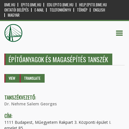
BME.HU
EPITO.BME.HU
EDU.EPITO.BME.HU
HELP.EPITO.BME.HU
OKTATÓI BELÉPÉS
E-MAIL
TELEFONKÖNYV
TÉRKÉP
ENGLISH
MAGYAR
ÉPÍTŐANYAGOK ÉS MAGASÉPÍTÉS TANSZÉK
Primary tabs
VIEW
(ACTIVE
TRANSLATE
TAB)
TANSZÉKVEZETŐ:
Dr. Nehme Salem Georges
CÍM:
1111 Budapest, Műegyetem Rakpart 3. Központi épület I.
emelet 85