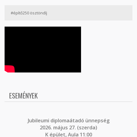
#építő250 ösztöndíj
ESEMÉNYEK
J
ubileumi diplomaátadó ünnepség
2026. május 27. (szerda)
K épület, Aula 11:00