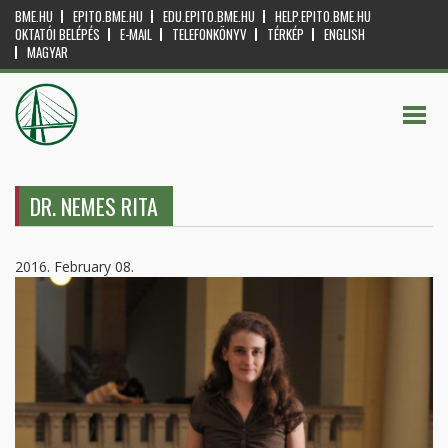
BME.HU
EPITO.BME.HU
EDU.EPITO.BME.HU
HELP.EPITO.BME.HU
OKTATÓI BELÉPÉS
E-MAIL
TELEFONKÖNYV
TÉRKÉP
ENGLISH
MAGYAR
DR. NEMES RITA
2016. February 08.