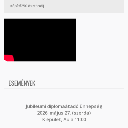
#építő250 ösztöndíj
ESEMÉNYEK
J
ubileumi diplomaátadó ünnepség
2026. május 27. (szerda)
K épület, Aula 11:00