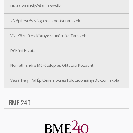
Út- és Vasútépítési Tanszék
Vízépítési és Vízgazdálkodási Tanszék
Vízi Közmű és Környezetmérnöki Tanszék
Dékáni Hivatal
Németh Endre Mérőtelep és Oktatási Központ
Vásárhelyi Pál Építőmérnöki és Földtudományi Doktori iskola
BME 240