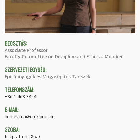
BEOSZTÁS:
Associate Professor
Faculty Committee on Discipline and Ethics – Member
SZERVEZETI EGYSÉG:
Építőanyagok és Magasépítés Tanszék
TELEFONSZÁM:
+36 1 463 3454
E-MAIL:
nemes.rita@emk.bme.hu
SZOBA:
K. ép / I. em. 85/9.