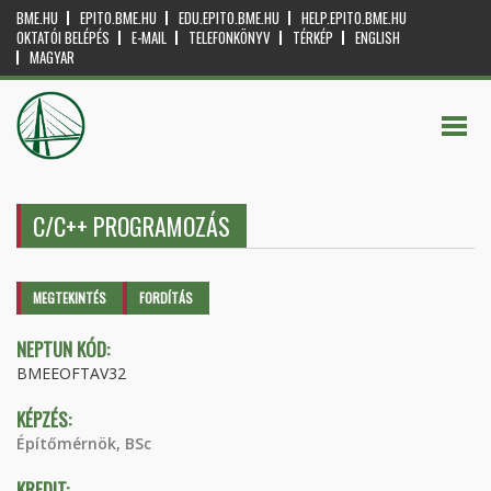
BME.HU
EPITO.BME.HU
EDU.EPITO.BME.HU
HELP.EPITO.BME.HU
OKTATÓI BELÉPÉS
E-MAIL
TELEFONKÖNYV
TÉRKÉP
ENGLISH
MAGYAR
C/C++ PROGRAMOZÁS
Elsődleges fülek
MEGTEKINTÉS
(AKTÍV
FORDÍTÁS
FÜL)
NEPTUN KÓD:
BMEEOFTAV32
KÉPZÉS:
Építőmérnök, BSc
KREDIT: