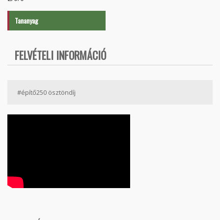
Tananyag
FELVÉTELI INFORMÁCIÓ
#építő250 ösztöndíj