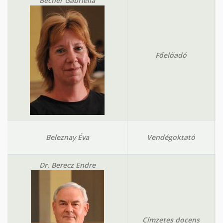
Becher Gabriella
Főelőadó
Beleznay Éva
Vendégoktató
Dr. Berecz Endre
Címzetes docens