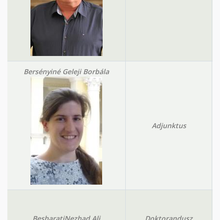
Bersényiné Geleji Borbála
Adjunktus
BesharatiNezhad Ali
Doktorandusz