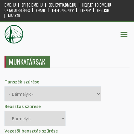
BME.HU
EPITO.BME.HU
EDU.EPITO.BME.HU
HELP.EPITO.BME.HU
OKTATÓI BELÉPÉS
E-MAIL
TELEFONKÖNYV
TÉRKÉP
ENGLISH
MAGYAR
MUNKATÁRSAK
Tanszék szűrése
Beosztás szűrése
Vezetői beosztás szűrése