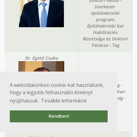
Doktori Iskola -
Szerkezet-
építőmérnöki
,
program
Építőmérnöki Kar
Habilitációs
Bizottsága és Doktori
Tanácsa - Tag
Dr. Égető Csaba
Adjunktus
A weboldalunkon cookie-kat használunk,
Kari Tanács tag -
,
Választott tag
Kari
hogy a legjobb felhasználói élményt
Erasmus Bizottság -
nyújthassuk.
További információ
Tag
Rendben!