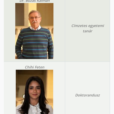
Dr. Buzás Kálmán
Címzetes egyetemi
tanár
Chihi Feten
Doktorandusz