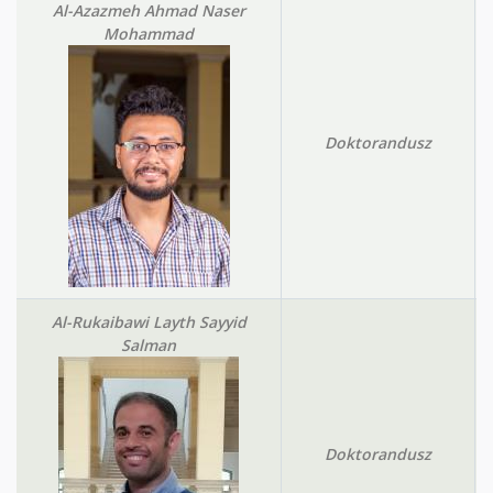
Al-Azazmeh Ahmad Naser
Mohammad
Doktorandusz
Al-Rukaibawi Layth Sayyid
Salman
Doktorandusz