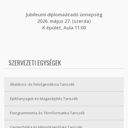
J
ubileumi diplomaátadó ünnepség
2026. május 27. (szerda)
K épület, Aula 11:00
SZERVEZETI EGYSÉGEK
Általános- és Felsőgeodézia Tanszék
Építőanyagok és Magasépítés Tanszék
Fotogrammetria és Térinformatika Tanszék
Geotechnika és Mérnökgeológia Tanszék