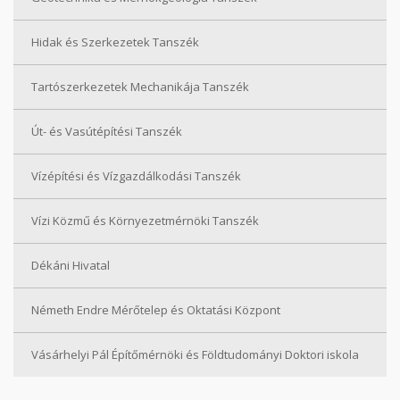
Hidak és Szerkezetek Tanszék
Tartószerkezetek Mechanikája Tanszék
Út- és Vasútépítési Tanszék
Vízépítési és Vízgazdálkodási Tanszék
Vízi Közmű és Környezetmérnöki Tanszék
Dékáni Hivatal
Németh Endre Mérőtelep és Oktatási Központ
Vásárhelyi Pál Építőmérnöki és Földtudományi Doktori iskola