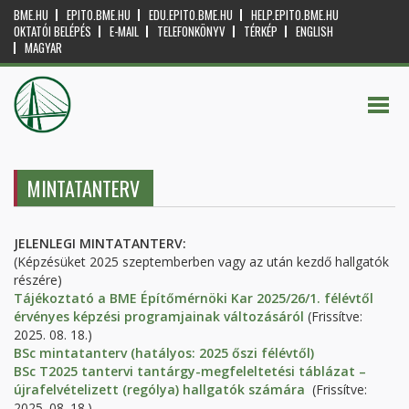
BME.HU
EPITO.BME.HU
EDU.EPITO.BME.HU
HELP.EPITO.BME.HU
OKTATÓI BELÉPÉS
E-MAIL
TELEFONKÖNYV
TÉRKÉP
ENGLISH
MAGYAR
MINTATANTERV
JELENLEGI MINTATANTERV:
(Képzésüket 2025 szeptemberben vagy az után kezdő hallgatók
részére)
Tájékoztató a BME Építőmérnöki Kar 2025/26/1. félévtől
érvényes képzési programjainak változásáról
(Frissítve:
2025. 08. 18.)
BSc mintatanterv (hatályos: 2025 őszi félévtől)
BSc T2025 tantervi tantárgy-megfeleltetési táblázat –
újrafelvételizett (rególya) hallgatók számára
(Frissítve:
2025. 08. 18.)