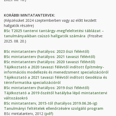
KORÁBBI MINTATANTERVEK:
(Képzésüket 2024 szeptemberben vagy az előtt kezdett
hallgatók részére)
BSc T2025 tantervi tantárgy-megfeleltetési táblázat –
tanulmányaikban csúszó hallgatók számára
(Frissítve:
2025. 08. 20.)
BSc mintatanterv (hatályos: 2023 őszi félévtől)
BSc mintatanterv (hatályos: 2021 tavaszi félévtől)
BSc mintatanterv (hatályos: 2020 tavaszi félévtől)
Tájékoztató a 2020 tavaszi félévtől indított Építmény-
információs modellezés és menedzsment specializációról
Tájékoztató a 2021 tavaszi félévtől indított Geodézia és
térinformatika specializációról
BSc mintatanterv (hatályos: 2019 őszi félévtől)
Tájékoztató a 2019 őszétől hatályba lépő mintatantervi
változásokró
BSc mintatanterv, 2015-től (hatályos 2019.06.26-ig)
Tanulmányi feltételek ellenőrzésére szolgáló program
BSc mintatanterv, 2012
(pdf)