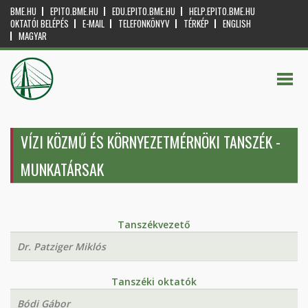
BME.HU
EPITO.BME.HU
EDU.EPITO.BME.HU
HELP.EPITO.BME.HU
OKTATÓI BELÉPÉS
E-MAIL
TELEFONKÖNYV
TÉRKÉP
ENGLISH
MAGYAR
VÍZI KÖZMŰ ÉS KÖRNYEZETMÉRNÖKI TANSZÉK -
MUNKATÁRSAK
Tanszékvezető
Dr. Patziger Miklós
Tanszéki oktatók
Bódi Gábor