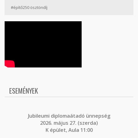
#építő250 ösztöndíj
ESEMÉNYEK
J
ubileumi diplomaátadó ünnepség
2026. május 27. (szerda)
K épület, Aula 11:00