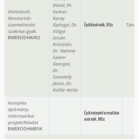
,
Dávid
Dr.
Kivitelezői,
Farkas-
fenntartás-
Karay
,
Építőmérnök, BSc
üzemeltetési
Gyöngyi
Dr.
Tanan
szakmai gyak.
Völgyi
BMEEODHAV02
István
,
Krisztián
Dr. Nehme
Salem
,
Georges
Dr.
Szendefy
,
János
Dr.
Kollár Attila
Komplex
építmény-
Építményinformatikai
informatikai
mérnök, MSc
projektfeladat
BMEEODHMB5K