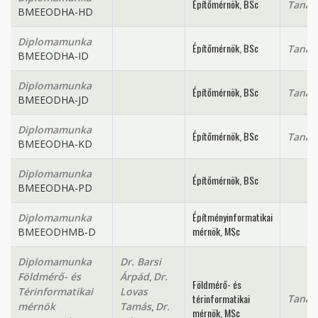
Építőmérnök, BSc
Tanan
BMEEODHA-HD
Diplomamunka
Építőmérnök, BSc
Tanan
BMEEODHA-ID
Diplomamunka
Építőmérnök, BSc
Tanan
BMEEODHA-JD
Diplomamunka
Építőmérnök, BSc
Tanan
BMEEODHA-KD
Diplomamunka
Építőmérnök, BSc
BMEEODHA-PD
Építményinformatikai
Diplomamunka
mérnök, MSc
BMEEODHMB-D
Diplomamunka
Dr. Barsi
,
Földmérő- és
Árpád
Dr.
Földmérő- és
Térinformatikai
Lovas
térinformatikai
Tanan
,
mérnök
Tamás
Dr.
mérnök, MSc