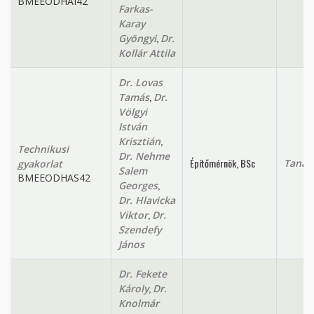
BMEEODHAI42
Farkas-
Karay
,
Gyöngyi
Dr.
Kollár Attila
Dr. Lovas
,
Tamás
Dr.
Völgyi
István
,
Krisztián
Technikusi
Dr. Nehme
Építőmérnök, BSc
Tanan
gyakorlat
Salem
BMEEODHAS42
,
Georges
Dr. Hlavicka
,
Viktor
Dr.
Szendefy
János
Dr. Fekete
,
Károly
Dr.
Knolmár