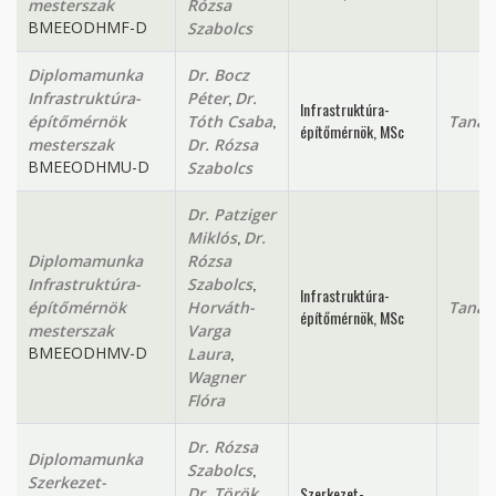
mesterszak
Rózsa
BMEEODHMF-D
Szabolcs
Diplomamunka
Dr. Bocz
,
Infrastruktúra-
Péter
Dr.
Infrastruktúra-
,
építőmérnök
Tóth Csaba
Tanan
építőmérnök, MSc
mesterszak
Dr. Rózsa
BMEEODHMU-D
Szabolcs
Dr. Patziger
,
Miklós
Dr.
Diplomamunka
Rózsa
,
Infrastruktúra-
Szabolcs
Infrastruktúra-
építőmérnök
Horváth-
Tanan
építőmérnök, MSc
mesterszak
Varga
,
BMEEODHMV-D
Laura
Wagner
Flóra
Dr. Rózsa
Diplomamunka
,
Szabolcs
Szerkezet-
Szerkezet-
Dr. Török