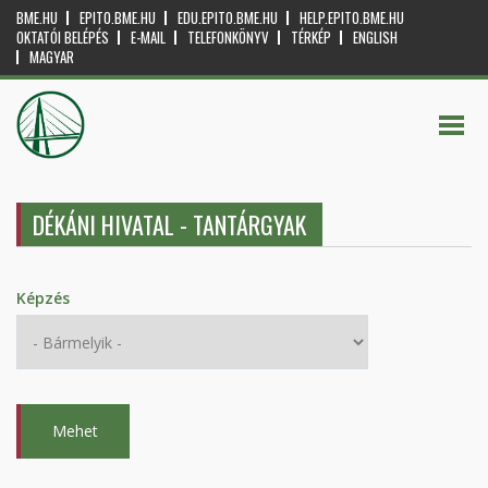
BME.HU
EPITO.BME.HU
EDU.EPITO.BME.HU
HELP.EPITO.BME.HU
OKTATÓI BELÉPÉS
E-MAIL
TELEFONKÖNYV
TÉRKÉP
ENGLISH
MAGYAR
DÉKÁNI HIVATAL - TANTÁRGYAK
Képzés