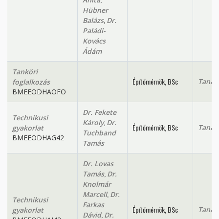
Hübner
,
Balázs
Dr.
Paládi-
Kovács
Ádám
Tanköri
Építőmérnök, BSc
Tanan
foglalkozás
BMEEODHAOFO
Dr. Fekete
Technikusi
,
Károly
Dr.
Építőmérnök, BSc
Tanan
gyakorlat
Tuchband
BMEEODHAG42
Tamás
Dr. Lovas
,
Tamás
Dr.
Knolmár
,
Marcell
Dr.
Technikusi
Farkas
Építőmérnök, BSc
Tanan
gyakorlat
,
Dávid
Dr.