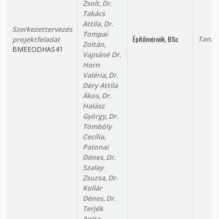
,
Zsolt
Dr.
Takács
,
Attila
Dr.
Szerkezettervezés
Tompai
Építőmérnök, BSc
Tanan
projektfeladat
,
Zoltán
BMEEODHAS41
Vajnáné Dr.
Horn
,
Valéria
Dr.
Déry Attila
,
Ákos
Dr.
Halász
,
György
Dr.
Tömböly
,
Cecília
Patonai
,
Dénes
Dr.
Szalay
,
Zsuzsa
Dr.
Kollár
,
Dénes
Dr.
Terjék
,
Anita