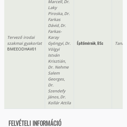
,
Marcell
Dr.
Laky
,
Piroska
Dr.
Farkas
,
Dávid
Dr.
Farkas-
Tervező irodai
Karay
,
Építőmérnök, BSc
szakmai gyakorlat
Gyöngyi
Dr.
Tanan
BMEEODHAV01
Völgyi
István
,
Krisztián
Dr. Nehme
Salem
,
Georges
Dr.
Szendefy
,
János
Dr.
Kollár Attila
FELVÉTELI INFORMÁCIÓ