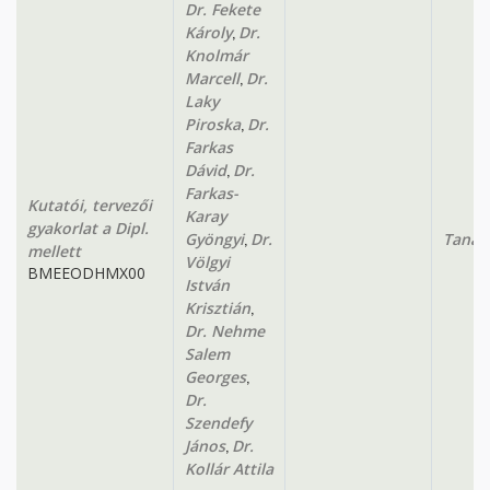
Dr. Fekete
,
Károly
Dr.
Knolmár
,
Marcell
Dr.
Laky
,
Piroska
Dr.
Farkas
,
Dávid
Dr.
Farkas-
Kutatói, tervezői
Karay
gyakorlat a Dipl.
,
Gyöngyi
Dr.
Tanan
mellett
Völgyi
BMEEODHMX00
István
,
Krisztián
Dr. Nehme
Salem
,
Georges
Dr.
Szendefy
,
János
Dr.
Kollár Attila