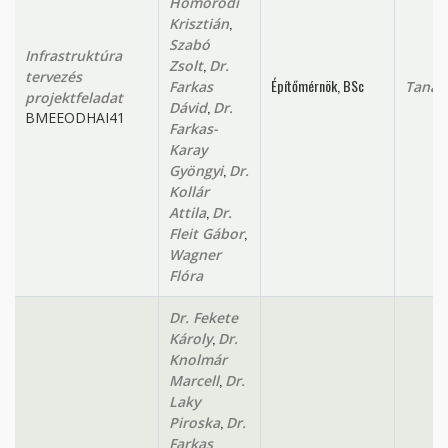
Homoródi
,
Krisztián
Szabó
Infrastruktúra
,
Zsolt
Dr.
tervezés
Építőmérnök, BSc
Farkas
Tanan
projektfeladat
,
Dávid
Dr.
BMEEODHAI41
Farkas-
Karay
,
Gyöngyi
Dr.
Kollár
,
Attila
Dr.
,
Fleit Gábor
Wagner
Flóra
Dr. Fekete
,
Károly
Dr.
Knolmár
,
Marcell
Dr.
Laky
,
Piroska
Dr.
Farkas