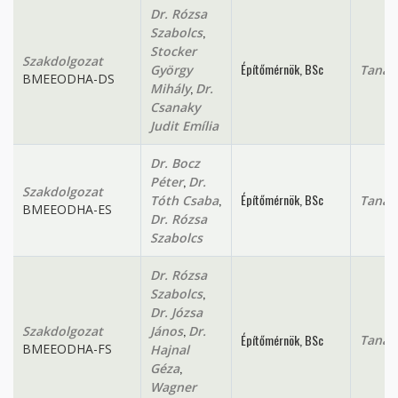
Dr. Rózsa
,
Szabolcs
Stocker
Szakdolgozat
Építőmérnök, BSc
György
Tanan
BMEEODHA-DS
,
Mihály
Dr.
Csanaky
Judit Emília
Dr. Bocz
,
Péter
Dr.
Szakdolgozat
,
Építőmérnök, BSc
Tóth Csaba
Tanan
BMEEODHA-ES
Dr. Rózsa
Szabolcs
Dr. Rózsa
,
Szabolcs
Dr. Józsa
,
Szakdolgozat
János
Dr.
Építőmérnök, BSc
Tanan
BMEEODHA-FS
Hajnal
,
Géza
Wagner