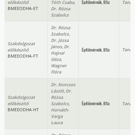
,
Építőmérnök, BSc
előkészítő
Tóth Csaba
Tanan
BMEEODHA-ET
Dr. Rózsa
Szabolcs
Dr. Rózsa
,
Szabolcs
Dr. Józsa
Szakdolgozat
,
János
Dr.
Építőmérnök, BSc
Tanan
előkészítő
Hajnal
BMEEODHA-FT
,
Géza
Wagner
Flóra
Dr. Koncsos
,
László
Dr.
Szakdolgozat
Rózsa
,
Építőmérnök, BSc
előkészítő
Szabolcs
Tanan
BMEEODHA-HT
Horváth-
Varga
Laura