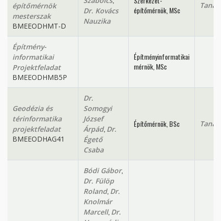
Szerkezet-
Szabolcs
Tanan
építőmérnök
építőmérnök, MSc
Dr. Kovács
mesterszak
Nauzika
BMEEODHMT-D
Építmény-
Építményinformatikai
informatikai
mérnök, MSc
Projektfeladat
BMEEODHMB5P
Dr.
Geodézia és
Somogyi
térinformatika
József
Építőmérnök, BSc
Tanan
,
projektfeladat
Árpád
Dr.
BMEEODHAG41
Égető
Csaba
,
Bódi Gábor
Dr. Fülöp
,
Roland
Dr.
Knolmár
,
Marcell
Dr.