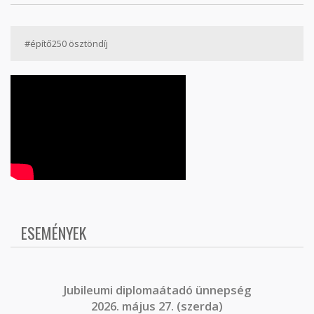
#építő250 ösztöndíj
ESEMÉNYEK
J
ubileumi diplomaátadó ünnepség
2026. május 27. (szerda)