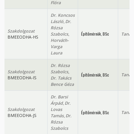
Flóra
Dr. Koncsos
,
László
Dr.
Rózsa
Szakdolgozat
,
Építőmérnök, BSc
Szabolcs
Tanan
BMEEODHA-HS
Horváth-
Varga
Laura
Dr. Rózsa
,
Szakdolgozat
Szabolcs
Építőmérnök, BSc
Tanan
BMEEODHA-IS
Dr. Takács
Bence Géza
Dr. Barsi
,
Árpád
Dr.
Szakdolgozat
Lovas
Építőmérnök, BSc
Tanan
,
BMEEODHA-JS
Tamás
Dr.
Rózsa
Szabolcs