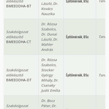
Építőmérnök, BSc
Tanan
előkészítő
,
László
Dr.
BMEEODHA-BT
Kovács
Nauzika
Dr. Rózsa
,
Szabolcs
Szakdolgozat
Dr. Dunai
Építőmérnök, BSc
Tanan
előkészítő
,
László
Dr.
BMEEODHA-CT
Mahler
András
Dr. Rózsa
,
Szabolcs
Szakdolgozat
Stocker
Építőmérnök, BSc
előkészítő
György
Tanan
,
BMEEODHA-DT
Mihály
Dr.
Csanaky
Judit Emília
Dr. Bocz
,
Szakdolgozat
Péter
Dr.