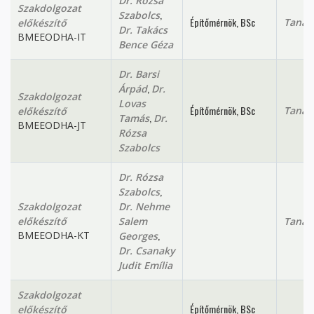
Dr. Rózsa
Szakdolgozat
,
Szabolcs
Építőmérnök, BSc
Tanan
előkészítő
Dr. Takács
BMEEODHA-IT
Bence Géza
Dr. Barsi
,
Árpád
Dr.
Szakdolgozat
Lovas
Építőmérnök, BSc
Tanan
előkészítő
,
Tamás
Dr.
BMEEODHA-JT
Rózsa
Szabolcs
Dr. Rózsa
,
Szabolcs
Szakdolgozat
Dr. Nehme
előkészítő
Salem
Tanan
,
BMEEODHA-KT
Georges
Dr. Csanaky
Judit Emília
Szakdolgozat
Építőmérnök, BSc
előkészítő