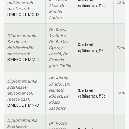
Tanan
építőmérnök
,
építőmérnök, MSc
Ákos
Dr.
mesterszak
Mahler
BMEEODHMG-D
András
Dr. Rózsa
,
Diplomamunka
Szabolcs
Szerkezet-
Dr. Balázs
Szerkezet-
építőmérnök
György
Tanan
építőmérnök, MSc
,
mesterszak
László
Dr.
BMEEODHMM-D
Csanaky
Judit Emília
Dr. Ádány
Diplomamunka
,
Sándor
Dr.
Szerkezet-
Szerkezet-
Németh
Tanan
építőmérnök
,
építőmérnök, MSc
Róbert
Dr.
mesterszak
Rózsa
BMEEODHMN-D
Szabolcs
Diplomamunka
Dr. Rózsa
Szerkezet-
,