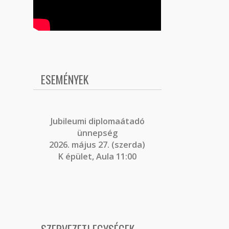
ESEMÉNYEK
J
ubileumi diplomaátadó
ünnepség
2026. május 27. (szerda)
K épület, Aula 11:00