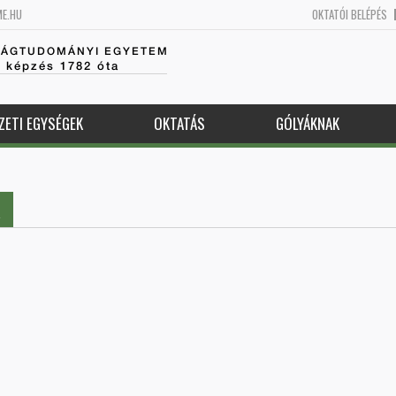
ME.HU
OKTATÓI BELÉPÉS
SÁGTUDOMÁNYI EGYETEM
k képzés 1782 óta
ZETI EGYSÉGEK
OKTATÁS
GÓLYÁKNAK