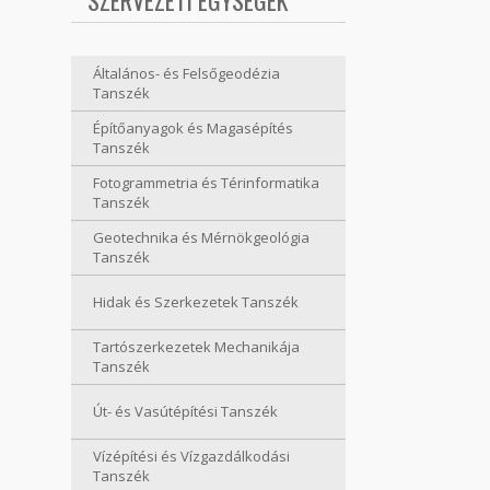
SZERVEZETI EGYSÉGEK
Általános- és Felsőgeodézia
Tanszék
Építőanyagok és Magasépítés
Tanszék
Fotogrammetria és Térinformatika
Tanszék
Geotechnika és Mérnökgeológia
Tanszék
Hidak és Szerkezetek Tanszék
Tartószerkezetek Mechanikája
Tanszék
Út- és Vasútépítési Tanszék
Vízépítési és Vízgazdálkodási
Tanszék