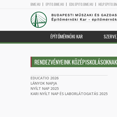
BME.HU
EPITO.BME.HU
EDU.EPITO.BME.HU
HELP.EPITO.B
BUDAPESTI MŰSZAKI ÉS GAZDA
Építőmérnöki Kar - építőmérnö
ÉPÍTŐMÉRNÖKI KAR
SZERVE
RENDEZVÉNYEINK KÖZÉPISKOLÁSOKNAK
EDUCATIO 2026
LÁNYOK NAPJA
NYÍLT NAP 2025
KARI NYÍLT NAP ÉS LABORLÁTOGATÁS 2025