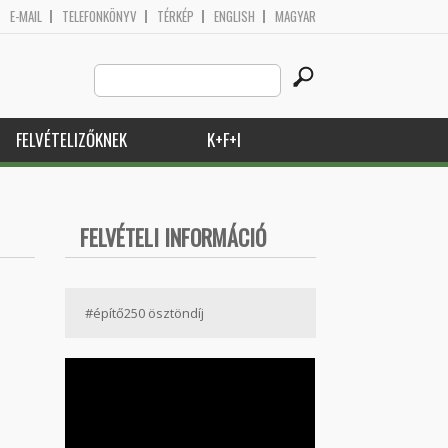
E-MAIL
TELEFONKÖNYV
TÉRKÉP
ENGLISH
MAGYAR
Search
Keresés űrlap
this
site
FELVÉTELIZŐKNEK
K+F+I
FELVÉTELI INFORMÁCIÓ
#építő250 ösztöndíj