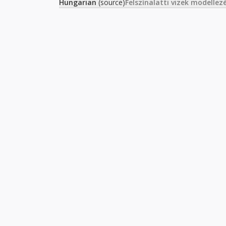
Hungarian
(source)
Felszínalatti vizek modellez