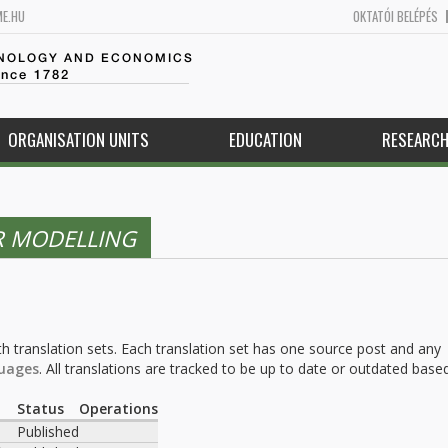
ME.HU
OKTATÓI BELÉPÉS
HNOLOGY AND ECONOMICS
ince 1782
ORGANISATION UNITS
EDUCATION
RESEARC
 MODELLING
h translation sets. Each translation set has one source post and any
uages
. All translations are tracked to be up to date or outdated base
.
Status
Operations
Published