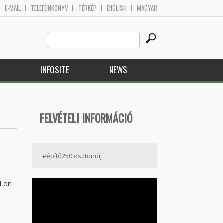
E-MAIL
TELEFONKÖNYV
TÉRKÉP
ENGLISH
MAGYAR
Search
Search form
this
site
H
INFOSITE
NEWS
FELVÉTELI INFORMÁCIÓ
#építő250 ösztöndíj
d on