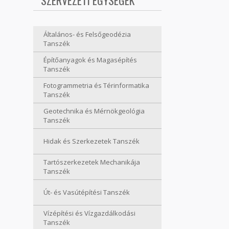
SZERVEZETI EGYSÉGEK
Általános- és Felsőgeodézia
Tanszék
Építőanyagok és Magasépítés
Tanszék
Fotogrammetria és Térinformatika
Tanszék
Geotechnika és Mérnökgeológia
Tanszék
Hidak és Szerkezetek Tanszék
Tartószerkezetek Mechanikája
Tanszék
Út- és Vasútépítési Tanszék
Vízépítési és Vízgazdálkodási
Tanszék