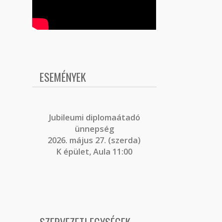
ESEMÉNYEK
J
ubileumi diplomaátadó
ünnepség
2026. május 27. (szerda)
K épület, Aula 11:00