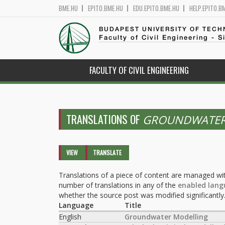
BME.HU
EPITO.BME.HU
EDU.EPITO.BME.HU
HELP.EPITO.B
BUDAPEST UNIVERSITY OF TEC
Faculty of Civil Engineering - S
FACULTY OF CIVIL ENGINEERING
TRANSLATIONS OF
GROUNDWATER
Primary tabs
VIEW
TRANSLATE
(ACTIVE
TAB)
Translations of a piece of content are managed wit
number of translations in any of the
enabled lang
whether the source post was modified significantly
Language
Title
English
Groundwater Modelling