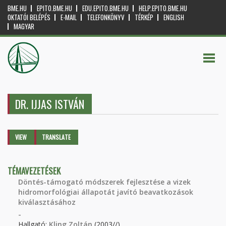
BME.HU
EPITO.BME.HU
EDU.EPITO.BME.HU
HELP.EPITO.BME.HU
OKTATÓI BELÉPÉS
E-MAIL
TELEFONKÖNYV
TÉRKÉP
ENGLISH
MAGYAR
DR. IJJAS ISTVÁN
Primary tabs
VIEW
(ACTIVE
TRANSLATE
TAB)
TÉMAVEZETÉSEK
Döntés-támogató módszerek fejlesztése a vizek
hidromorfológiai állapotát javító beavatkozások
kiválasztásához
-
Hallgató:
Kling Zoltán
(2003//)