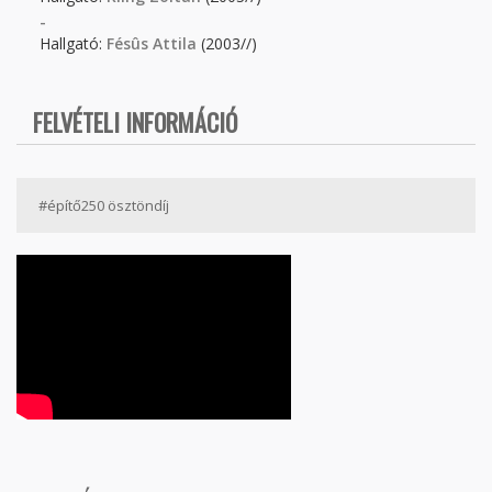
-
Hallgató:
Fésûs Attila
(2003//)
FELVÉTELI INFORMÁCIÓ
#építő250 ösztöndíj