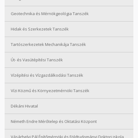
Geotechnika és Mérnökgeológia Tanszék
Hidak és Szerkezetek Tanszék
Tartószerkezetek Mechanikája Tanszék
Út- és Vasútépítési Tanszék
Vízépítési és Vízgazdálkodási Tanszék
Vízi Közmű és Környezetmérnöki Tanszék
Dékáni Hivatal
Németh Endre Mérőtelep és Oktatási Központ
Vásárhelyi Pál Építőmérnöki és Földtudományi Doktori iskola