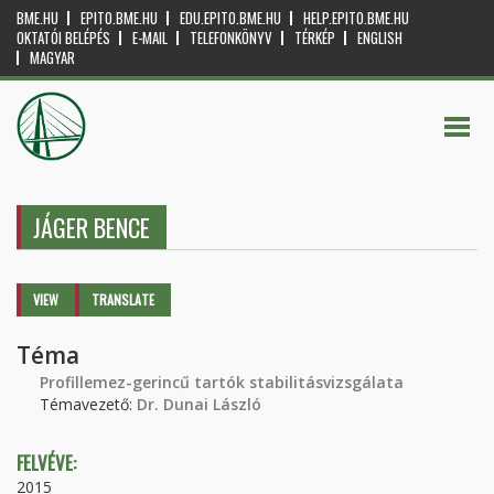
BME.HU
EPITO.BME.HU
EDU.EPITO.BME.HU
HELP.EPITO.BME.HU
OKTATÓI BELÉPÉS
E-MAIL
TELEFONKÖNYV
TÉRKÉP
ENGLISH
MAGYAR
JÁGER BENCE
Primary tabs
VIEW
(ACTIVE
TRANSLATE
TAB)
Téma
Profillemez-gerincű tartók stabilitásvizsgálata
Témavezető:
Dr. Dunai László
FELVÉVE:
2015