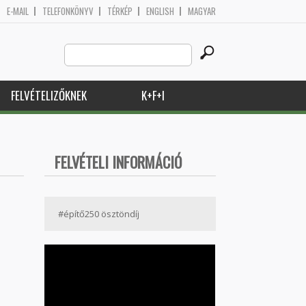
E-MAIL
TELEFONKÖNYV
TÉRKÉP
ENGLISH
MAGYAR
Search
Keresés űrlap
this
site
FELVÉTELIZŐKNEK
K+F+I
FELVÉTELI INFORMÁCIÓ
#építő250 ösztöndíj