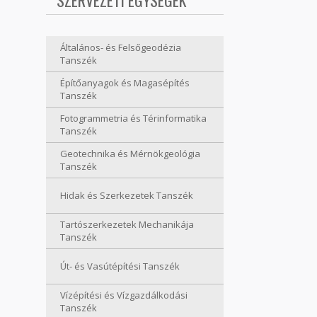
SZERVEZETI EGYSÉGEK
Általános- és Felsőgeodézia
Tanszék
Építőanyagok és Magasépítés
Tanszék
Fotogrammetria és Térinformatika
Tanszék
Geotechnika és Mérnökgeológia
Tanszék
Hidak és Szerkezetek Tanszék
Tartószerkezetek Mechanikája
Tanszék
Út- és Vasútépítési Tanszék
Vízépítési és Vízgazdálkodási
Tanszék