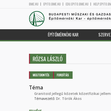
BME.HU
EPITO.BME.HU
EDU.EPITO.BME.HU
HELP.EPITO.B
BUDAPESTI MŰSZAKI ÉS GAZDA
Építőmérnöki Kar - építőmérnö
ÉPÍTŐMÉRNÖKI KAR
SZERVE
RÓZSA LÁSZLÓ
Elsődleges fülek
MEGTEKINTÉS
(AKTÍV
FORDÍTÁS
FÜL)
Téma
Granitoid jellegű kőzetek kőzetfizikai jelle
Témavezető:
Dr. Török Ákos