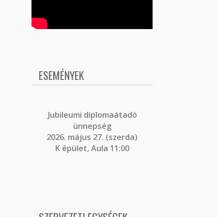
ESEMÉNYEK
J
ubileumi diplomaátadó
ünnepség
2026. május 27. (szerda)
K épület, Aula 11:00