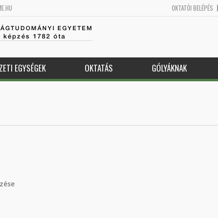
ME.HU
OKTATÓI BELÉPÉS
SÁGTUDOMÁNYI EGYETEM
k képzés 1782 óta
ZETI EGYSÉGEK
OKTATÁS
GÓLYÁKNAK
mzése