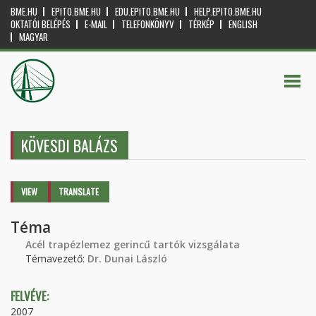
BME.HU
EPITO.BME.HU
EDU.EPITO.BME.HU
HELP.EPITO.BME.HU
OKTATÓI BELÉPÉS
E-MAIL
TELEFONKÖNYV
TÉRKÉP
ENGLISH
MAGYAR
KÖVESDI BALÁZS
Primary tabs
VIEW
(ACTIVE
TRANSLATE
TAB)
Téma
Acél trapézlemez gerincű tartók vizsgálata
Témavezető:
Dr. Dunai László
FELVÉVE:
2007