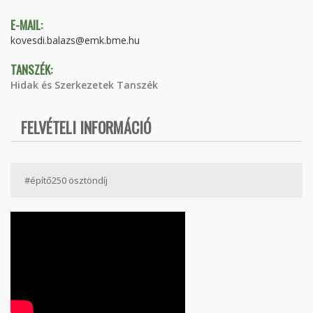
E-MAIL:
kovesdi.balazs@emk.bme.hu
TANSZÉK:
Hidak és Szerkezetek Tanszék
FELVÉTELI INFORMÁCIÓ
#építő250 ösztöndíj