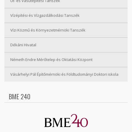
Út- és Vasútépítési Tanszék
Vízépítési és Vízgazdálkodási Tanszék
Vízi Közmű és Környezetmérnöki Tanszék
Dékáni Hivatal
Németh Endre Mérőtelep és Oktatási Központ
Vásárhelyi Pál Építőmérnöki és Földtudományi Doktori iskola
BME 240