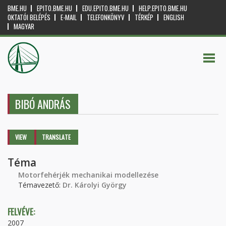
BME.HU
EPITO.BME.HU
EDU.EPITO.BME.HU
HELP.EPITO.BME.HU
OKTATÓI BELÉPÉS
E-MAIL
TELEFONKÖNYV
TÉRKÉP
ENGLISH
MAGYAR
BIBÓ ANDRÁS
Primary tabs
VIEW
(ACTIVE
TRANSLATE
TAB)
Téma
Motorfehérjék mechanikai modellezése
Témavezető:
Dr. Károlyi György
FELVÉVE:
2007