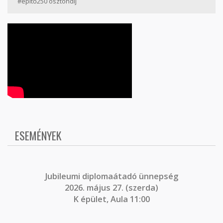
#építő250 ösztöndíj
ESEMÉNYEK
J
ubileumi diplomaátadó ünnepség
2026. május 27. (szerda)
K épület, Aula 11:00