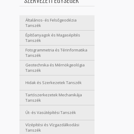
SZERVEZETI EGYSÉGEK
Általános- és Felsőgeodézia
Tanszék
Építőanyagok és Magasépítés
Tanszék
Fotogrammetria és Térinformatika
Tanszék
Geotechnika és Mérnökgeológia
Tanszék
Hidak és Szerkezetek Tanszék
Tartószerkezetek Mechanikája
Tanszék
Út- és Vasútépítési Tanszék
Vízépítési és Vízgazdálkodási
Tanszék