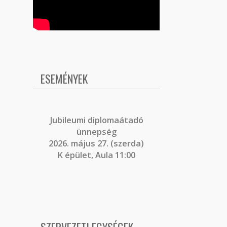
ESEMÉNYEK
J
ubileumi diplomaátadó
ünnepség
2026. május 27. (szerda)
K épület, Aula 11:00