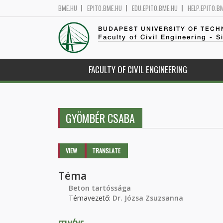
BME.HU
EPITO.BME.HU
EDU.EPITO.BME.HU
HELP.EPITO.B
BUDAPEST UNIVERSITY OF TEC
Faculty of Civil Engineering - S
FACULTY OF CIVIL ENGINEERING
GYÖMBÉR CSABA
Primary tabs
VIEW
(ACTIVE
TRANSLATE
TAB)
Téma
Beton tartóssága
Témavezető:
Dr. Józsa Zsuzsanna