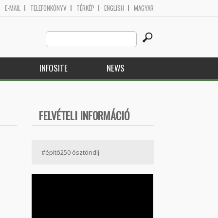
E-MAIL
TELEFONKÖNYV
TÉRKÉP
ENGLISH
MAGYAR
Search
Search form
this
site
H
INFOSITE
NEWS
FELVÉTELI INFORMÁCIÓ
#építő250 ösztöndíj