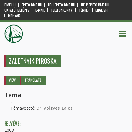
BME.HU
EPITO.BME.HU
EDU.EPITO.BME.HU
HELP.EPITO.BME.HU
OKTATÓI BELÉPÉS
E-MAIL
TELEFONKÖNYV
TÉRKÉP
ENGLISH
MAGYAR
ZALETNYIK PIROSKA
Primary tabs
VIEW
(ACTIVE
TRANSLATE
TAB)
Téma
-
Témavezető:
Dr. Völgyesi Lajos
FELVÉVE:
2003