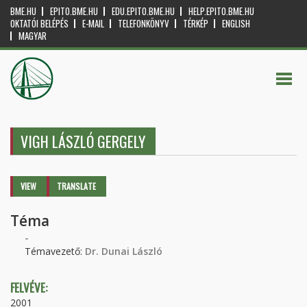
BME.HU
EPITO.BME.HU
EDU.EPITO.BME.HU
HELP.EPITO.BME.HU
OKTATÓI BELÉPÉS
E-MAIL
TELEFONKÖNYV
TÉRKÉP
ENGLISH
MAGYAR
VIGH LÁSZLÓ GERGELY
Primary tabs
VIEW
(ACTIVE
TRANSLATE
TAB)
Téma
-
Témavezető:
Dr. Dunai László
FELVÉVE:
2001