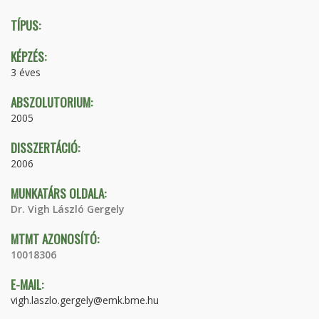
TÍPUS:
KÉPZÉS:
3 éves
ABSZOLUTORIUM:
2005
DISSZERTÁCIÓ:
2006
MUNKATÁRS OLDALA:
Dr. Vigh László Gergely
MTMT AZONOSÍTÓ:
10018306
E-MAIL:
vigh.laszlo.gergely@emk.bme.hu