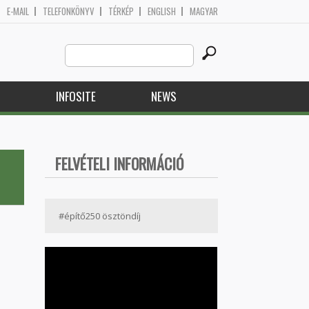
E-MAIL
TELEFONKÖNYV
TÉRKÉP
ENGLISH
MAGYAR
Search
Search form
this
site
H
INFOSITE
NEWS
FELVÉTELI INFORMÁCIÓ
#építő250 ösztöndíj