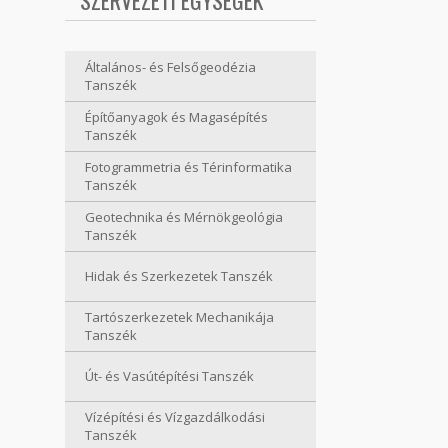
SZERVEZETI EGYSÉGEK
Általános- és Felsőgeodézia
Tanszék
Építőanyagok és Magasépítés
Tanszék
Fotogrammetria és Térinformatika
Tanszék
Geotechnika és Mérnökgeológia
Tanszék
Hidak és Szerkezetek Tanszék
Tartószerkezetek Mechanikája
Tanszék
Út- és Vasútépítési Tanszék
Vízépítési és Vízgazdálkodási
Tanszék