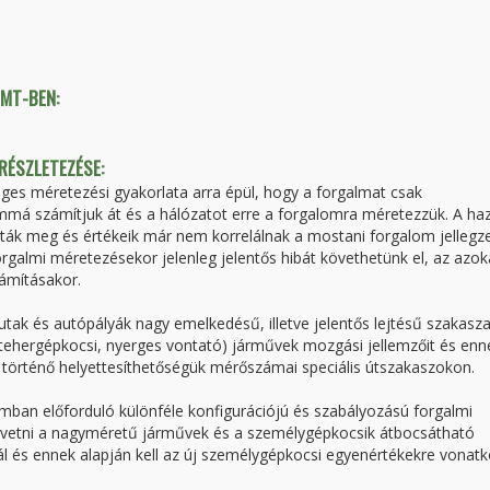
TMT-BEN:
 RÉSZLETEZÉSE:
es méretezési gyakorlata arra épül, hogy a forgalmat csak
má számítjuk át és a hálózatot erre a forgalomra méretezzük. A haz
ották meg és értékeik már nem korrelálnak a mostani forgalom jellegz
orgalmi méretezésekor jelenleg jelentős hibát követhetünk el, az azok
ámításakor.
őutak és autópályák nagy emelkedésű, illetve jelentős lejtésű szakasza
tehergépkocsi, nyerges vontató) járművek mozgási jellemzőit és enn
örténő helyettesíthetőségük mérőszámai speciális útszakaszokon.
ámban előforduló különféle konfigurációjú és szabályozású forgalmi
 vetni a nagyméretű járművek és a személygépkocsik átbocsátható
 és ennek alapján kell az új személygépkocsi egyenértékekre vonat