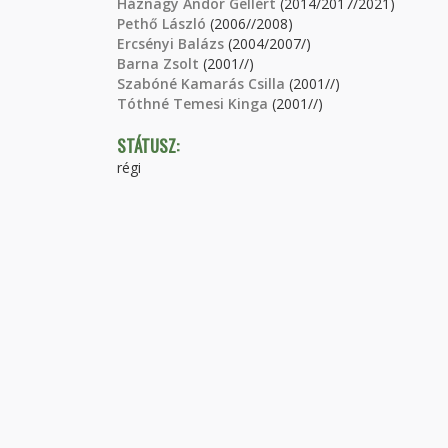
Háznagy Andor Gellért
(2014/2017/2021)
Pethő László
(2006//2008)
Ercsényi Balázs
(2004/2007/)
Barna Zsolt
(2001//)
Szabóné Kamarás Csilla
(2001//)
Tóthné Temesi Kinga
(2001//)
STÁTUSZ:
régi