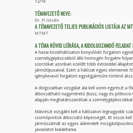
12/16
TÉMAVEZETŐ NEVE:
Dr. Fi István
A TÉMAVEZETŐ TELJES PUBLIKÁCIÓS LISTÁJA AZ M
MTMT
A TÉMA RÖVID LEÍRÁSA, A KIDOLGOZANDÓ FELADAT
A hazai közúthálózaton bonyolódó forgalom egység
személygépkocsikból álló homogén forgalmi folyam
szorzókat azonban ezelőtt több évtizeddel állapít
járműtípusaival. Ezért a hálózat egyes elemeinek f
igénybevevő forgalom egységjárműre történő átsz
A dolgozatban vizsgálat alá kell vonni egyrészt a f
átbocsátható nagyméretű (busz, nagy és pótkocsi 
alapján meghatározandóak a személygépkocsikkal t
Másrészt vizsgálni kell a hálózaton legnagyobb sz
csomópontok átbocsátó képességét. Itt össze kell
járműszámát az egyes alárendelt mozgástípusoknál
javaslatot kialakítania.