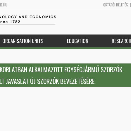
ME.HU
OKTATÓI BELÉPÉS
HNOLOGY AND ECONOMICS
ince 1782
ORGANISATION UNITS
EDUCATION
RESEARC
AKORLATBAN ALKALMAZOTT EGYSÉGJÁRMŰ SZORZÓK
LT JAVASLAT ÚJ SZORZÓK BEVEZETÉSÉRE