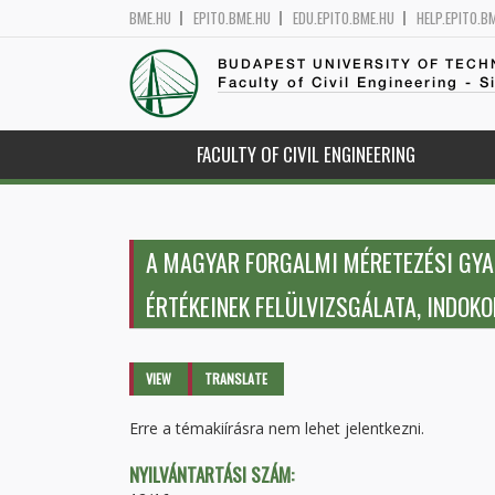
BME.HU
EPITO.BME.HU
EDU.EPITO.BME.HU
HELP.EPITO.B
BUDAPEST UNIVERSITY OF TEC
Faculty of Civil Engineering - S
FACULTY OF CIVIL ENGINEERING
A MAGYAR FORGALMI MÉRETEZÉSI GY
ÉRTÉKEINEK FELÜLVIZSGÁLATA, INDOKO
Primary tabs
VIEW
(ACTIVE
TRANSLATE
TAB)
Erre a témakiírásra nem lehet jelentkezni.
NYILVÁNTARTÁSI SZÁM: