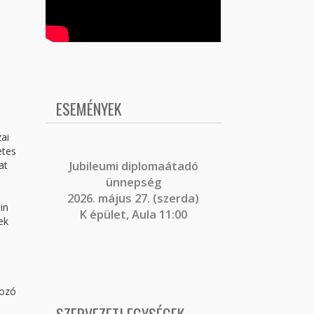
ESEMÉNYEK
ai
etes
at
J
ubileumi diplomaátadó
ünnepség
2026. május 27. (szerda)
in
K épület, Aula 11:00
ek
kozó