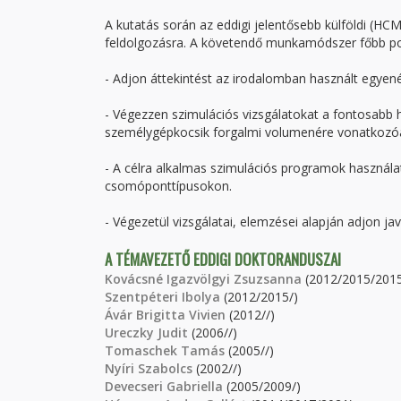
A kutatás során az eddigi jelentősebb külföldi (H
feldolgozásra. A követendő munkamódszer főbb pon
- Adjon áttekintést az irodalomban használt egyené
- Végezzen szimulációs vizsgálatokat a fontosabb 
személygépkocsik forgalmi volumenére vonatkozóa
- A célra alkalmas szimulációs programok használat
csomóponttípusokon.
- Végezetül vizsgálatai, elemzései alapján adjon jav
A TÉMAVEZETŐ EDDIGI DOKTORANDUSZAI
Kovácsné Igazvölgyi Zsuzsanna
(2012/2015/201
Szentpéteri Ibolya
(2012/2015/)
Ávár Brigitta Vivien
(2012//)
Ureczky Judit
(2006//)
Tomaschek Tamás
(2005//)
Nyíri Szabolcs
(2002//)
Devecseri Gabriella
(2005/2009/)