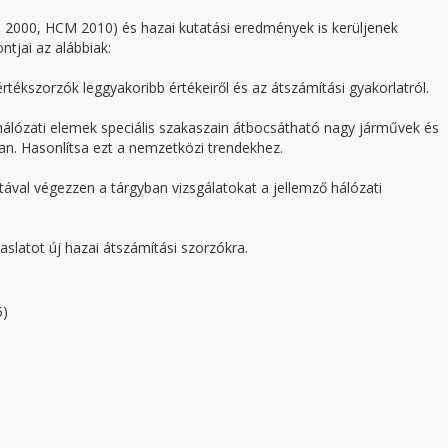
CM 2000, HCM 2010) és hazai kutatási eredmények is kerüljenek
tjai az alábbiak:
rtékszorzók leggyakoribb értékeiről és az átszámítási gyakorlatról.
hálózati elemek speciális szakaszain átbocsátható nagy járművek és
n. Hasonlítsa ezt a nemzetközi trendekhez.
ával végezzen a tárgyban vizsgálatokat a jellemző hálózati
aslatot új hazai átszámítási szorzókra.
5)