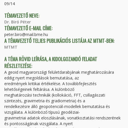
09/14
TÉMAVEZETŐ NEVE:
Dr. Biró Péter
TÉMAVEZETŐ E-MAIL CÍME:
peter.biro@mail.bme.hu
A TÉMAVEZETŐ TELJES PUBLIKÁCIÓS LISTÁJA AZ MTMT-BEN:
MTMT
A TÉMA RÖVID LEÍRÁSA, A KIDOLGOZANDÓ FELADAT
RÉSZLETEZÉSE:
A geoid magyarországi felületdarabjának meghatározására
eddig nyert megoldások bemutatása, az
eredmények kritikai értékelése. A továbbfejlesztés
lehetőségeinek feltárása. A különböző
meghatározási technikák (kollokáció, FFT, csillagászati
szintezés, gravimetria és gradiometria) és a
rendelkezésre álló geopotenciál-modellek bemutatása és
vizsgálata. A különböző típusú geodéziai-
gravimetriai adatok eloszlásának, vonatkoztatási rendszerének
és pontosságának vizsgálata. A nyert