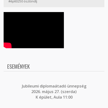
#építő250 ösztöndíj
ESEMÉNYEK
J
ubileumi diplomaátadó ünnepség
2026. május 27. (szerda)
K épület, Aula 11:00