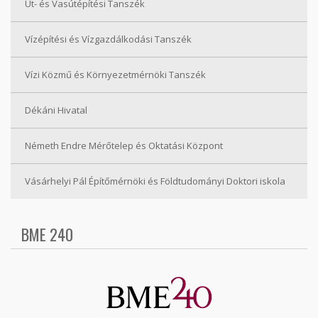
Út- és Vasútépítési Tanszék
Vízépítési és Vízgazdálkodási Tanszék
Vízi Közmű és Környezetmérnöki Tanszék
Dékáni Hivatal
Németh Endre Mérőtelep és Oktatási Központ
Vásárhelyi Pál Építőmérnöki és Földtudományi Doktori iskola
BME 240