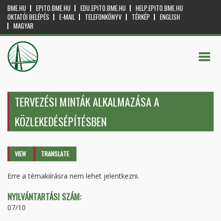
BME.HU
EPITO.BME.HU
EDU.EPITO.BME.HU
HELP.EPITO.BME.HU
OKTATÓI BELÉPÉS
E-MAIL
TELEFONKÖNYV
TÉRKÉP
ENGLISH
MAGYAR
TERVEZÉSI MINTÁK ALKALMAZÁSA A
KÖZLEKEDÉSÉPÍTÉSBEN
Primary tabs
VIEW
(ACTIVE
TRANSLATE
TAB)
Erre a témakiírásra nem lehet jelentkezni.
NYILVÁNTARTÁSI SZÁM:
07/10