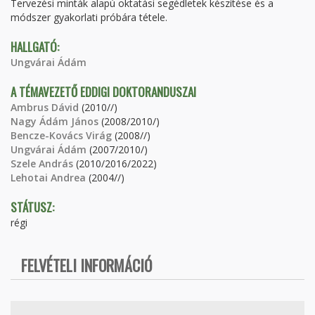
Tervezési minták alapú oktatási segédletek készítése és a
módszer gyakorlati próbára tétele.
HALLGATÓ:
Ungvárai Ádám
A TÉMAVEZETŐ EDDIGI DOKTORANDUSZAI
Ambrus Dávid
(2010//)
Nagy Ádám János
(2008/2010/)
Bencze-Kovács Virág
(2008//)
Ungvárai Ádám
(2007/2010/)
Szele András
(2010/2016/2022)
Lehotai Andrea
(2004//)
STÁTUSZ:
régi
FELVÉTELI INFORMÁCIÓ