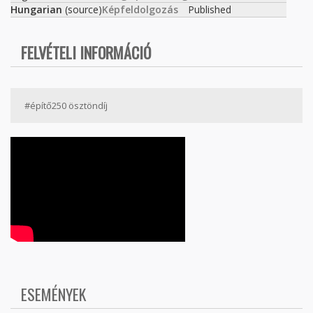
Hungarian
(source)
Képfeldolgozás
Published
FELVÉTELI INFORMÁCIÓ
#építő250 ösztöndíj
ESEMÉNYEK