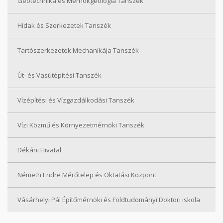
Geotechnika és Mérnökgeológia Tanszék
Hidak és Szerkezetek Tanszék
Tartószerkezetek Mechanikája Tanszék
Út- és Vasútépítési Tanszék
Vízépítési és Vízgazdálkodási Tanszék
Vízi Közmű és Környezetmérnöki Tanszék
Dékáni Hivatal
Németh Endre Mérőtelep és Oktatási Központ
Vásárhelyi Pál Építőmérnöki és Földtudományi Doktori iskola