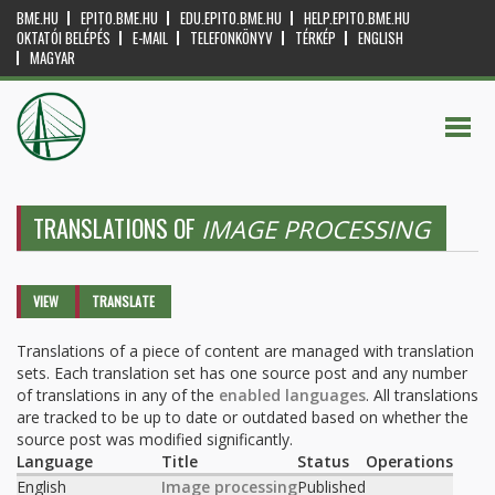
BME.HU
EPITO.BME.HU
EDU.EPITO.BME.HU
HELP.EPITO.BME.HU
OKTATÓI BELÉPÉS
E-MAIL
TELEFONKÖNYV
TÉRKÉP
ENGLISH
MAGYAR
TRANSLATIONS OF
IMAGE PROCESSING
Primary tabs
VIEW
TRANSLATE
(ACTIVE
TAB)
Translations of a piece of content are managed with translation
sets. Each translation set has one source post and any number
of translations in any of the
enabled languages
. All translations
are tracked to be up to date or outdated based on whether the
source post was modified significantly.
Language
Title
Status
Operations
English
Image processing
Published