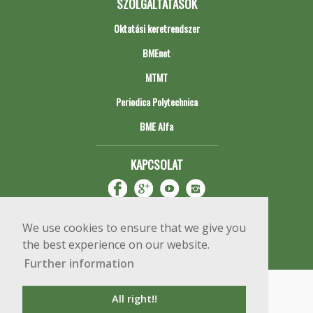
SZOLGÁLTATÁSOK
Oktatási keretrendszer
BMEnet
MTMT
Periodica Polytechnica
BME Alfa
KAPCSOLAT
We use cookies to ensure that we give you
the best experience on our website.
Further information
Impresszum
Copyright © 2020 BME Építőmérnöki Kar
All right!!
1111 Budapest, Műegyetem rkp. 3.