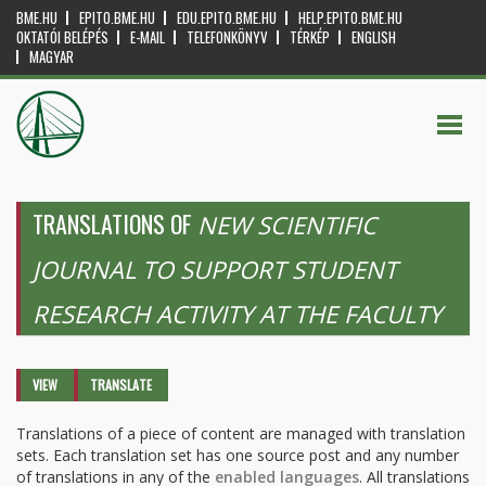
BME.HU
EPITO.BME.HU
EDU.EPITO.BME.HU
HELP.EPITO.BME.HU
OKTATÓI BELÉPÉS
E-MAIL
TELEFONKÖNYV
TÉRKÉP
ENGLISH
MAGYAR
TRANSLATIONS OF
NEW SCIENTIFIC
JOURNAL TO SUPPORT STUDENT
RESEARCH ACTIVITY AT THE FACULTY
Primary tabs
VIEW
TRANSLATE
(ACTIVE
TAB)
Translations of a piece of content are managed with translation
sets. Each translation set has one source post and any number
of translations in any of the
enabled languages
. All translations