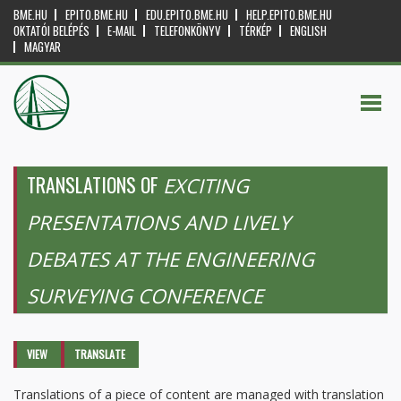
BME.HU
EPITO.BME.HU
EDU.EPITO.BME.HU
HELP.EPITO.BME.HU
OKTATÓI BELÉPÉS
E-MAIL
TELEFONKÖNYV
TÉRKÉP
ENGLISH
MAGYAR
TRANSLATIONS OF
EXCITING
PRESENTATIONS AND LIVELY
DEBATES AT THE ENGINEERING
SURVEYING CONFERENCE
Primary tabs
VIEW
TRANSLATE
(ACTIVE
TAB)
Translations of a piece of content are managed with translation