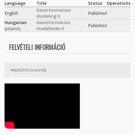
Language
Title
Status
Operations
Geoinformation
English
Published
modeling II.
Hungarian
Geoinformációs
Published
(source)
modellezés II:
FELVÉTELI INFORMÁCIÓ
#építő250 ösztöndíj