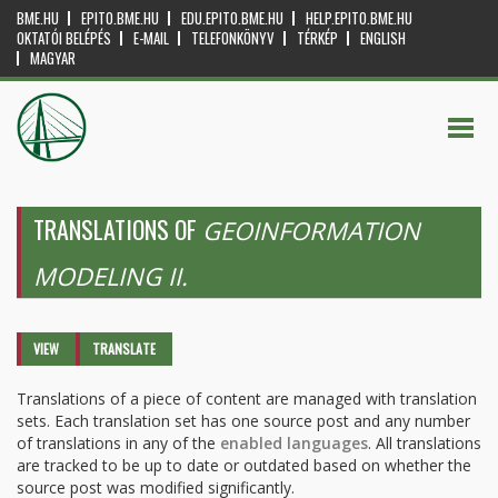
BME.HU
EPITO.BME.HU
EDU.EPITO.BME.HU
HELP.EPITO.BME.HU
OKTATÓI BELÉPÉS
E-MAIL
TELEFONKÖNYV
TÉRKÉP
ENGLISH
MAGYAR
TRANSLATIONS OF
GEOINFORMATION
MODELING II.
Primary tabs
VIEW
TRANSLATE
(ACTIVE
TAB)
Translations of a piece of content are managed with translation
sets. Each translation set has one source post and any number
of translations in any of the
enabled languages
. All translations
are tracked to be up to date or outdated based on whether the
source post was modified significantly.