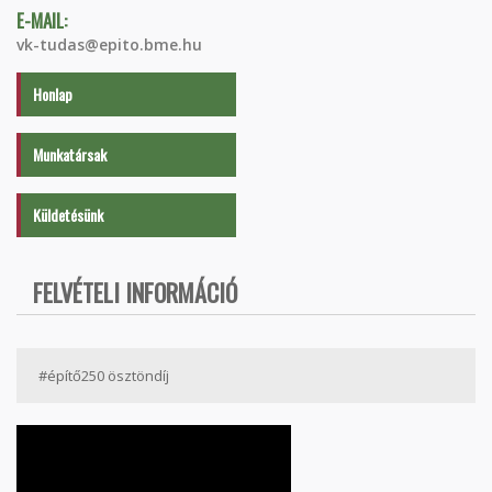
E-MAIL:
vk-tudas@epito.bme.hu
Honlap
Munkatársak
Küldetésünk
FELVÉTELI INFORMÁCIÓ
#építő250 ösztöndíj