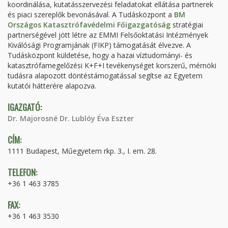
koordinálása, kutatásszervezési feladatokat ellátása partnerek
és piaci szereplők bevonásával. A Tudásközpont a
BM
Országos Katasztrófavédelmi Főigazgatóság
stratégiai
partnerségével jött létre az EMMI Felsőoktatási Intézmények
Kiválósági Programjának (FIKP) támogatását élvezve. A
Tudásközpont küldetése, hogy a hazai víztudományi- és
katasztrófamegelőzési K+F+I tevékenységet korszerű, mérnöki
tudásra alapozott döntéstámogatással segítse az Egyetem
kutatói hátterére alapozva.
IGAZGATÓ:
Dr. Majorosné Dr. Lublóy Éva Eszter
CÍM:
1111 Budapest, Műegyetem rkp. 3., I. em. 28.
TELEFON:
+36 1 463 3785
FAX:
+36 1 463 3530