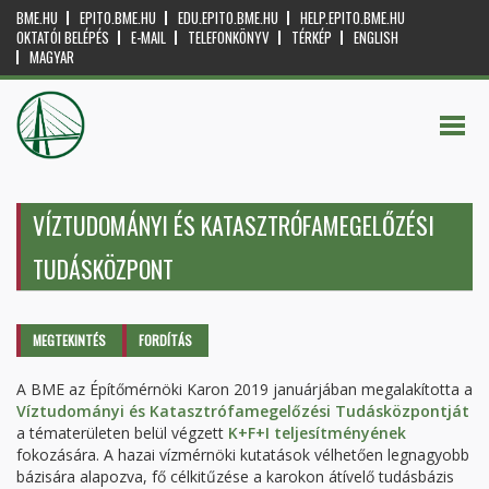
BME.HU
EPITO.BME.HU
EDU.EPITO.BME.HU
HELP.EPITO.BME.HU
OKTATÓI BELÉPÉS
E-MAIL
TELEFONKÖNYV
TÉRKÉP
ENGLISH
MAGYAR
VÍZTUDOMÁNYI ÉS KATASZTRÓFAMEGELŐZÉSI
TUDÁSKÖZPONT
Elsődleges fülek
MEGTEKINTÉS
(AKTÍV
FORDÍTÁS
FÜL)
A BME az Építőmérnöki Karon 2019 januárjában megalakította a
Víztudományi és Katasztrófamegelőzési Tudásközpontját
a tématerületen belül végzett
K+F+I teljesítményének
fokozására. A hazai vízmérnöki kutatások vélhetően legnagyobb
bázisára alapozva, fő célkitűzése a karokon átívelő tudásbázis