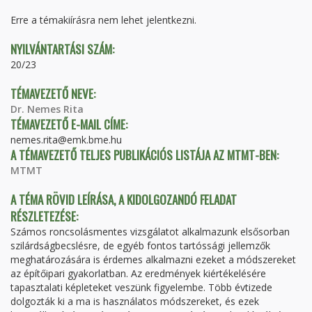
TAB)
Erre a témakiírásra nem lehet jelentkezni.
NYILVÁNTARTÁSI SZÁM:
20/23
TÉMAVEZETŐ NEVE:
Dr. Nemes Rita
TÉMAVEZETŐ E-MAIL CÍME:
nemes.rita@emk.bme.hu
A TÉMAVEZETŐ TELJES PUBLIKÁCIÓS LISTÁJA AZ MTMT-BEN:
MTMT
A TÉMA RÖVID LEÍRÁSA, A KIDOLGOZANDÓ FELADAT
RÉSZLETEZÉSE:
Számos roncsolásmentes vizsgálatot alkalmazunk elsősorban
szilárdságbecslésre, de egyéb fontos tartóssági jellemzők
meghatározására is érdemes alkalmazni ezeket a módszereket
az építőipari gyakorlatban. Az eredmények kiértékelésére
tapasztalati képleteket veszünk figyelembe. Több évtizede
dolgozták ki a ma is használatos módszereket, és ezek