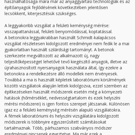
használhatósága mára már az anyaggyártási technológiák és az
építőanyagok fejlődésének következtében jelentősen
lecsökkent, kiterjesztésük szükséges.
A leggyakoribb vizsgálat a felületi keménység mérése:
visszapattanással, felületi benyomódással, koptatással.
A betonokra leggyakrabban használt Schmidt-kalapácsos
vizsgálat részletesen kidolgozott eredményei nem fedik le a mai
gyakorlatban használt szilárdsági tartományt. A betonok
szerkezete megváltozott az alkalmazott új, nagy
teljesítőképességet lehetővé tevő kiegészítő anyagok, illetve az
újrahasznosított nyersanyagok használata által, így ezekre a
betonokra a rendelkezésre álló modellek nem érvényesek.
Továbbá a ma is használt képletek laboratóriumi körülmények
közötti vizsgálatok alapján lettek kidolgozva, ezzel szemben az
építkezéseken használt módszerek esetén még a környezeti
hatások (hőmérséklet, nedvességtartalom és ezek helyszíni
mérési módszerei) is igen fontos szerepet játszanak. Különösen
igaz ez a felületi keménység mérésén alapuló vizsgálatokra.
A fémek laboratóriumi és helyszíni vizsgálatára kidolgozott
módszerek is többnyire egyszerűsített számításokat
tartalmaznak. Több, párhuzamos szabványos módszer
eredményei nincsenek egyeztetve. Ma már ezek a