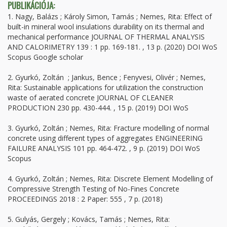
PUBLIKÁCIÓJA:
1. Nagy, Balázs ; Károly Simon, Tamás ; Nemes, Rita: Effect of
built-in mineral wool insulations durability on its thermal and
mechanical performance JOURNAL OF THERMAL ANALYSIS
AND CALORIMETRY 139 : 1 pp. 169-181. , 13 p. (2020) DOI WoS
Scopus Google scholar
2. Gyurkó, Zoltán ; Jankus, Bence ; Fenyvesi, Olivér ; Nemes,
Rita: Sustainable applications for utilization the construction
waste of aerated concrete JOURNAL OF CLEANER
PRODUCTION 230 pp. 430-444. , 15 p. (2019) DOI WoS
3. Gyurkó, Zoltán ; Nemes, Rita: Fracture modelling of normal
concrete using different types of aggregates ENGINEERING
FAILURE ANALYSIS 101 pp. 464-472. , 9 p. (2019) DOI WoS
Scopus
4. Gyurkó, Zoltán ; Nemes, Rita: Discrete Element Modelling of
Compressive Strength Testing of No-Fines Concrete
PROCEEDINGS 2018 : 2 Paper: 555 , 7 p. (2018)
5. Gulyás, Gergely ; Kovács, Tamás ; Nemes, Rita: