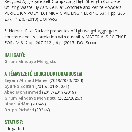
Recycled Aggregate Self-Compacting High Strength Concrete
Utilizing Waste Fly Ash, Cellular Concrete and Perlite Powders
PERIODICA POLYTECHNICA-CIVIL ENGINEERING 63 : 1 pp. 266-
277. , 12 p. (2019) DOI WoS
5. Nemes, Rita: Surface properties of lightweight aggregate
concrete and its correlation with durability MATERIALS SCIENCE
FORUM 812 pp. 207-212. , 6 p. (2015) DOI Scopus
HALLGATÓ:
Girum Mindaye Mengistu
A TÉMAVEZETŐ EDDIGI DOKTORANDUSZAI
Seyam Ahmed Maher
(2019/2023/2024)
Gyurkó Zoltán
(2015/2018/2021)
Abed Mohammed
(2017/2019/2019)
Girum Mindaye Mengistu
(2022/2026/)
Bihari Ádám
(2024//)
Druga Richárd
(2024//)
STÁTUSZ:
elfogadott