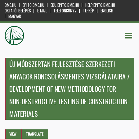
BME.HU
EPITO.BME.HU
EDU.EPITO.BME.HU
HELP.EPITO.BME.HU
OKTATÓI BELÉPÉS
E-MAIL
TELEFONKÖNYV
TÉRKÉP
ENGLISH
MAGYAR
ÚJ MÓDSZERTAN FEJLESZTÉSE SZERKEZETI
ANYAGOK RONCSOLÁSMENTES VIZSGÁLATAIRA /
DEVELOPMENT OF NEW METHODOLOGY FOR
NON-DESTRUCTIVE TESTING OF CONSTRUCTION
MATERIALS
Primary tabs
VIEW
(ACTIVE
TRANSLATE