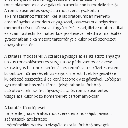
roncsolásmentes a vizsgálatok numerikusan is modellezhetők.
A roncsolásmentes vizsgálati módszerek gyakorlati
alkalmazásához frissíteni kell a laboratóriumban mérhető
eredményeket a modern anyagokkal, összevetni a helyszínen
mérhető erősen környezetfüggő mérésekkel, illetve matematikai
és számítástechnikai háttér kiterjesztésével lefedni a mai építési
gyakorlatban alkalmazott tartományt a különböző szerkezeti
anyagok esetén.
A kutatás módszerei: A szilárdságvizsgálat és az adott anyagra
tipikus roncsolásmentes vizsgálatok párhuzamos elvézése
szokványos betonok, kerámiák és természetes kőzetek estén
különböző hőmérsékleti viszonyok mellett. Ezek kiegészítése
különböző összetételű és korú betonok vizsgálatával. Építőipari
gyakorlatban használt fémek (elsősorban különböző
acélötvözetek) szilárdságvizsgálata és roncsolásmentes
vizsgálata különböző hőmérsékleti tartományokban.
A kutatás főbb lépései:
- a jelenleg használatos módszerek és a hozzájuk javasolt
számítások áttekintése
- hőmérséklet hatása a vizsgálatokra különböző anyagok