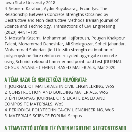
Iowa State University 2018
4. Şebnem Karahan, Aydın Büyüksaraç, Ercan Işık: The
Relationship Between Concrete Strengths Obtained by
Destructive and Non‐destructive Methods Iranian Journal of
Science and Technology, Transactions of Civil Engineering
(2020) 44:91–105
5. Mostafa Kazemi, Mohammad Hajforoush, Pouyan Khakpour
Talebi, Mohammad Daneshfar, Ali Shokrgozar, Soheil Jahandari,
Mohammad Saberian, Jie Li In-situ strength estimation of
polypropylene fibre reinforced recycled aggregate concrete
using Schmidt rebound hammer and point load test JOURNAL
OF SUSTANABLE CEMENT-BASED MATERIALS, Mar 2020
A TÉMA HAZAI ÉS NEMZETKÖZI FOLYÓIRATAI:
1. JOURNAL OF MATERIALS IN CIVIL ENGINEERING, WoS
2. CONSTRUCTION AND BUILDING MATERIALS, WoS
3. ÉPÍTŐANYAG: JOURNAL OF SILICATE BASED AND
COMPOSITE MATERIALS, WoS
4. PERIODICA POLYTECHNICA-CIVIL ENGINEERING, WoS
5. MATERIALS SCIENCE FORUM, Scopus
A TÉMAVEZETŐ UTÓBBI TÍZ ÉVBEN MEGJELENT 5 LEGFONTOSABB