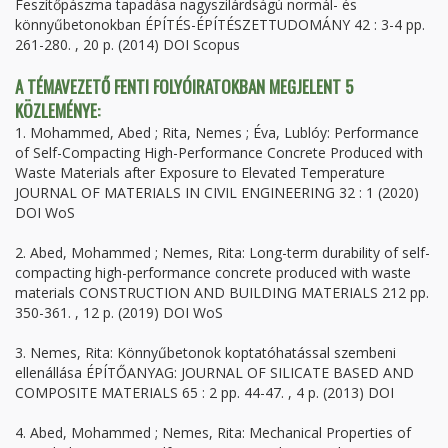
Feszítőpászma tapadása nagyszilárdságú normál- és
könnyűbetonokban ÉPÍTÉS-ÉPÍTÉSZETTUDOMÁNY 42 : 3-4 pp.
261-280. , 20 p. (2014) DOI Scopus
A TÉMAVEZETŐ FENTI FOLYÓIRATOKBAN MEGJELENT 5
KÖZLEMÉNYE:
1. Mohammed, Abed ; Rita, Nemes ; Éva, Lublóy: Performance
of Self-Compacting High-Performance Concrete Produced with
Waste Materials after Exposure to Elevated Temperature
JOURNAL OF MATERIALS IN CIVIL ENGINEERING 32 : 1 (2020)
DOI WoS
2. Abed, Mohammed ; Nemes, Rita: Long-term durability of self-
compacting high-performance concrete produced with waste
materials CONSTRUCTION AND BUILDING MATERIALS 212 pp.
350-361. , 12 p. (2019) DOI WoS
3. Nemes, Rita: Könnyűbetonok koptatóhatással szembeni
ellenállása ÉPÍTŐANYAG: JOURNAL OF SILICATE BASED AND
COMPOSITE MATERIALS 65 : 2 pp. 44-47. , 4 p. (2013) DOI
4. Abed, Mohammed ; Nemes, Rita: Mechanical Properties of