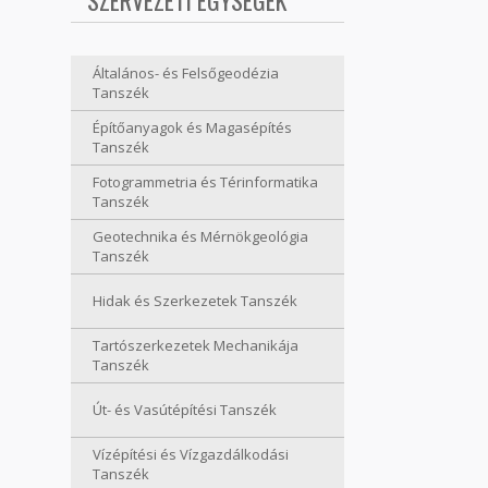
SZERVEZETI EGYSÉGEK
Általános- és Felsőgeodézia
Tanszék
Építőanyagok és Magasépítés
Tanszék
Fotogrammetria és Térinformatika
Tanszék
Geotechnika és Mérnökgeológia
Tanszék
Hidak és Szerkezetek Tanszék
Tartószerkezetek Mechanikája
Tanszék
Út- és Vasútépítési Tanszék
Vízépítési és Vízgazdálkodási
Tanszék