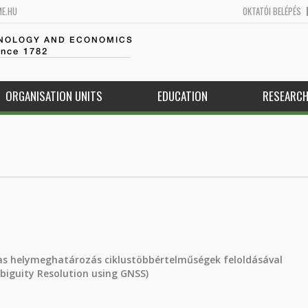
ME.HU
OKTATÓI BELÉPÉS
HNOLOGY AND ECONOMICS
ince 1782
ORGANISATION UNITS
EDUCATION
RESEARC
s helymeghatározás ciklustöbbértelműségek feloldásával
biguity Resolution using GNSS)