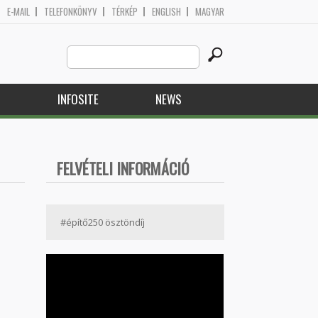
E-MAIL
TELEFONKÖNYV
TÉRKÉP
ENGLISH
MAGYAR
Search
Search form
this
site
H
INFOSITE
NEWS
FELVÉTELI INFORMÁCIÓ
#építő250 ösztöndíj