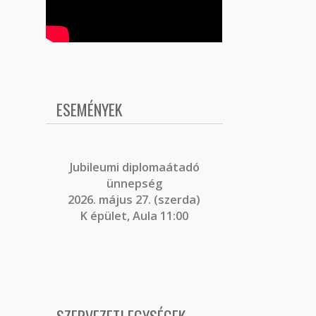
ESEMÉNYEK
J
ubileumi diplomaátadó
ünnepség
2026. május 27. (szerda)
K épület, Aula 11:00