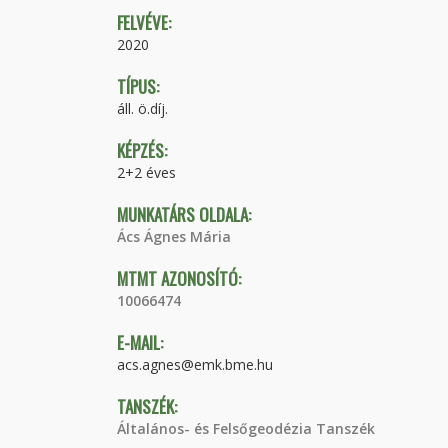
FELVÉVE:
2020
TÍPUS:
áll. ö.díj.
KÉPZÉS:
2+2 éves
MUNKATÁRS OLDALA:
Ács Ágnes Mária
MTMT AZONOSÍTÓ:
10066474
E-MAIL:
acs.agnes@emk.bme.hu
TANSZÉK:
Általános- és Felsőgeodézia Tanszék