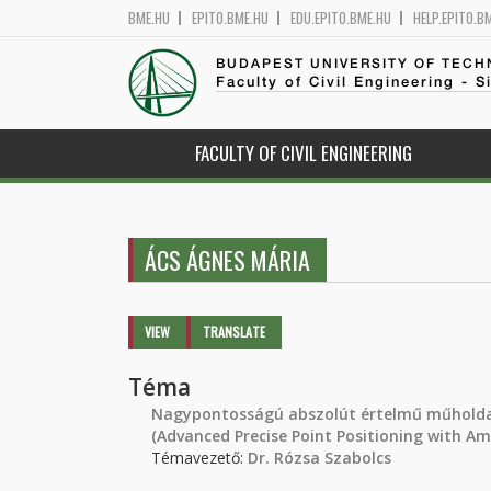
BME.HU
EPITO.BME.HU
EDU.EPITO.BME.HU
HELP.EPITO.B
BUDAPEST UNIVERSITY OF TEC
Faculty of Civil Engineering - S
FACULTY OF CIVIL ENGINEERING
ÁCS ÁGNES MÁRIA
Primary tabs
VIEW
(ACTIVE
TRANSLATE
TAB)
Téma
Nagypontosságú abszolút értelmű műholda
(Advanced Precise Point Positioning with Am
Témavezető:
Dr. Rózsa Szabolcs