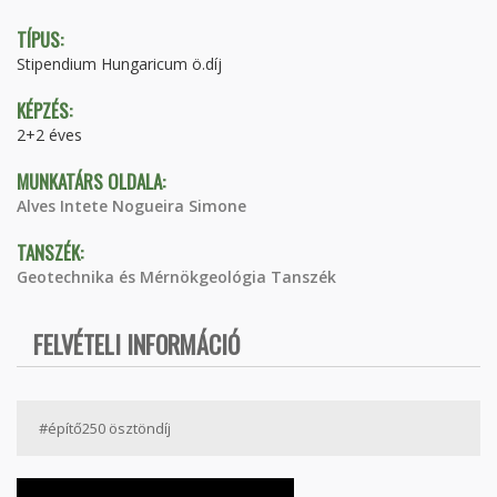
TÍPUS:
Stipendium Hungaricum ö.díj
KÉPZÉS:
2+2 éves
MUNKATÁRS OLDALA:
Alves Intete Nogueira Simone
TANSZÉK:
Geotechnika és Mérnökgeológia Tanszék
FELVÉTELI INFORMÁCIÓ
#építő250 ösztöndíj