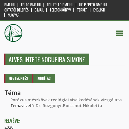
BME.HU
EPITO.BME.HU
EDU.EPITO.BME.HU
HELP.EPITO.BME.HU
OKTATÓI BELÉPÉS
E-MAIL
TELEFONKÖNYV
TÉRKÉP
ENGLISH
MAGYAR
ALVES INTETE NOGUEIRA SIMONE
Elsődleges fülek
MEGTEKINTÉS
(AKTÍV
FORDÍTÁS
FÜL)
Téma
Porózus mészkövek reológiai viselkedésének vizsgálata
Témavezető:
Dr. Rozgonyi-Boissinot Nikoletta
FELVÉVE:
2020