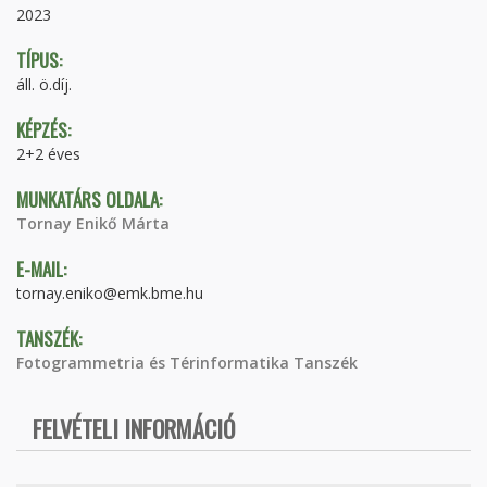
2023
TÍPUS:
áll. ö.díj.
KÉPZÉS:
2+2 éves
MUNKATÁRS OLDALA:
Tornay Enikő Márta
E-MAIL:
tornay.eniko@emk.bme.hu
TANSZÉK:
Fotogrammetria és Térinformatika Tanszék
FELVÉTELI INFORMÁCIÓ