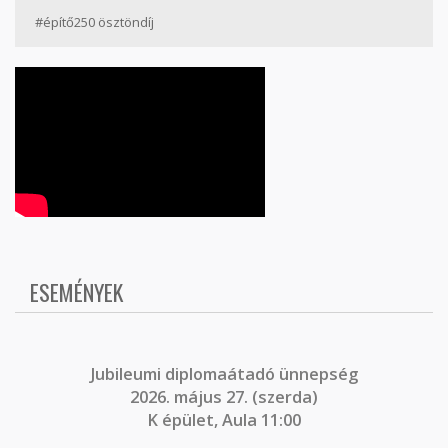
#építő250 ösztöndíj
ESEMÉNYEK
J
ubileumi diplomaátadó ünnepség
2026. május 27. (szerda)
K épület, Aula 11:00