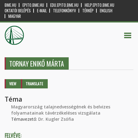
BME.HU
EPITO.BME.HU
EDU.EPITO.BME.HU
HELP.EPITO.BME.HU
OKTATÓI BELÉPÉS
E-MAIL
TELEFONKÖNYV
TÉRKÉP
ENGLISH
MAGYAR
TORNAY ENIKŐ MÁRTA
Primary tabs
VIEW
(ACTIVE
TRANSLATE
TAB)
Téma
Magyarország talajnedvességének és belvizes
folyamatainak távérzékeléses vizsgálata
Témavezető:
Dr. Kugler Zsófia
FELVÉVE: