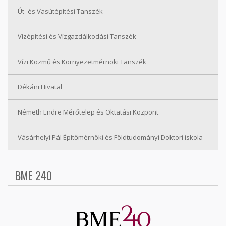
Út- és Vasútépítési Tanszék
Vízépítési és Vízgazdálkodási Tanszék
Vízi Közmű és Környezetmérnöki Tanszék
Dékáni Hivatal
Németh Endre Mérőtelep és Oktatási Központ
Vásárhelyi Pál Építőmérnöki és Földtudományi Doktori iskola
BME 240