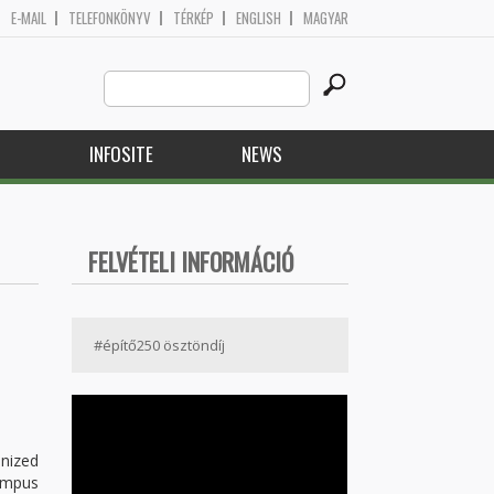
E-MAIL
TELEFONKÖNYV
TÉRKÉP
ENGLISH
MAGYAR
Search
Search form
this
site
H
INFOSITE
NEWS
FELVÉTELI INFORMÁCIÓ
#építő250 ösztöndíj
anized
ampus