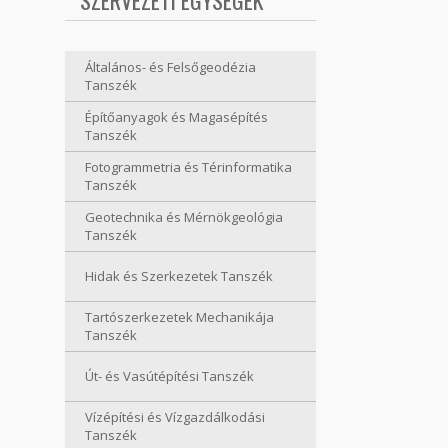
SZERVEZETI EGYSÉGEK
Általános- és Felsőgeodézia
Tanszék
Építőanyagok és Magasépítés
Tanszék
Fotogrammetria és Térinformatika
Tanszék
Geotechnika és Mérnökgeológia
Tanszék
Hidak és Szerkezetek Tanszék
Tartószerkezetek Mechanikája
Tanszék
Út- és Vasútépítési Tanszék
Vízépítési és Vízgazdálkodási
Tanszék