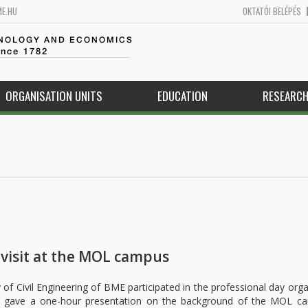
ME.HU
OKTATÓI BELÉPÉS
HNOLOGY AND ECONOMICS
ince 1782
ORGANISATION UNITS
EDUCATION
RESEARC
 visit at the MOL campus
 of Civil Engineering of BME participated in the professional day org
gave a one-hour presentation on the background of the MOL c