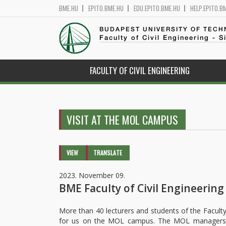
BME.HU
EPITO.BME.HU
EDU.EPITO.BME.HU
HELP.EPITO.B
BUDAPEST UNIVERSITY OF TEC
Faculty of Civil Engineering - S
FACULTY OF CIVIL ENGINEERING
VISIT AT THE MOL CAMPUS
Primary tabs
VIEW
(ACTIVE
TRANSLATE
TAB)
2023. November 09.
BME Faculty of Civil Engineering
More than 40 lecturers and students of the Faculty
for us on the MOL campus. The MOL managers 