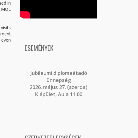
sed in
e MOL
visits
gement
o even
ESEMÉNYEK
J
ubileumi diplomaátadó
ünnepség
2026. május 27. (szerda)
K épület, Aula 11:00