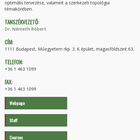
optimális tervezése, valamint a szerkezeti topológia
témakörében.
TANSZÉKVEZETŐ:
Dr. Németh Róbert
CÍM:
1111 Budapest, Műegyetem rkp. 3. K épület, magasföldszint 63.
TELEFON:
+36 1 463 1099
FAX:
+36 1 463 1099
Webpage
Staff
Courses