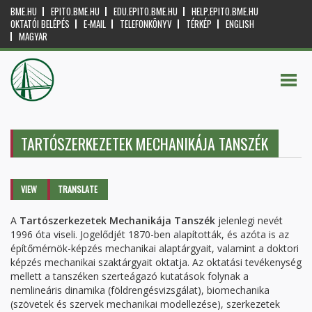
BME.HU
EPITO.BME.HU
EDU.EPITO.BME.HU
HELP.EPITO.BME.HU
OKTATÓI BELÉPÉS
E-MAIL
TELEFONKÖNYV
TÉRKÉP
ENGLISH
MAGYAR
TARTÓSZERKEZETEK MECHANIKÁJA TANSZÉK
Primary tabs
VIEW
(ACTIVE
TRANSLATE
TAB)
A
Tartószerkezetek Mechanikája Tanszék
jelenlegi nevét
1996 óta viseli. Jogelődjét 1870-ben alapították, és azóta is az
építőmérnök-képzés mechanikai alaptárgyait, valamint a doktori
képzés mechanikai szaktárgyait oktatja. Az oktatási tevékenység
mellett a tanszéken szerteágazó kutatások folynak a
nemlineáris dinamika (földrengésvizsgálat), biomechanika
(szövetek és szervek mechanikai modellezése), szerkezetek