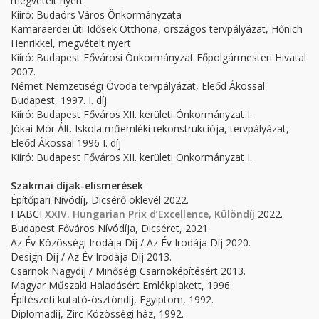
megvételt nyert
Kiíró: Budaörs Város Önkormányzata
Kamaraerdei úti Idősek Otthona, országos tervpályázat, Hőnich
Henrikkel, megvételt nyert
Kiíró: Budapest Fővárosi Önkormányzat Főpolgármesteri Hivatal
2007.
Német Nemzetiségi Óvoda tervpályázat, Eleőd Ákossal
Budapest, 1997. I. díj
Kiíró: Budapest Főváros XII. kerületi Önkormányzat I.
Jókai Mór Ált. Iskola műemléki rekonstrukciója, tervpályázat,
Eleőd Ákossal 1996 I. díj
Kiíró: Budapest Főváros XII. kerületi Önkormányzat I.
Szakmai díjak-elismerések
Építőpari Nívódíj, Dicsérő oklevél 2022.
FIABCI
XXIV. Hungarian Prix d’Excellence, Különdíj
2022.
Budapest Főváros Nívódíja, Dicséret, 2021.
Az Év Közösségi Irodája Díj / Az Év Irodája Díj 2020.
Design Díj / Az Év Irodája Díj 2013.
Csarnok Nagydíj / Minőségi Csarnoképítésért 2013.
Magyar Műszaki Haladásért Emlékplakett, 1996.
Építészeti kutató-ösztöndíj, Egyiptom, 1992.
Diplomadíj, Zirc Közösségi ház, 1992.