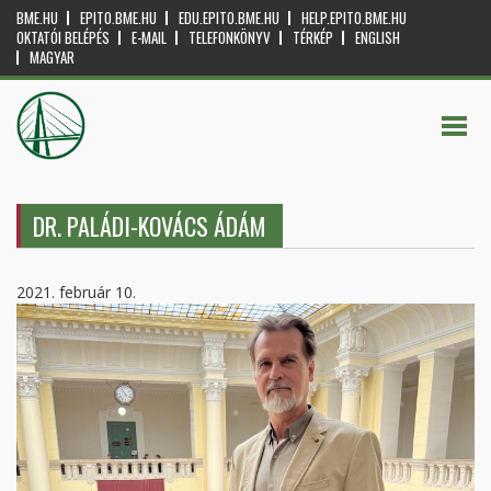
BME.HU
EPITO.BME.HU
EDU.EPITO.BME.HU
HELP.EPITO.BME.HU
OKTATÓI BELÉPÉS
E-MAIL
TELEFONKÖNYV
TÉRKÉP
ENGLISH
MAGYAR
DR. PALÁDI-KOVÁCS ÁDÁM
2021. február 10.