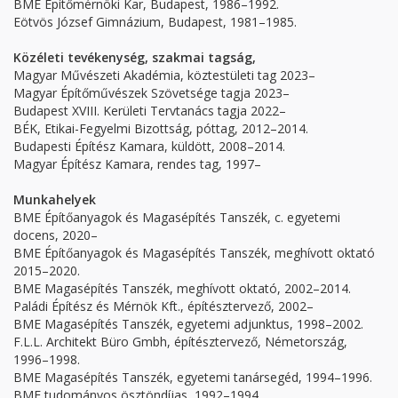
BME Építőmérnöki Kar, Budapest, 1986–1992.
Eötvös József Gimnázium, Budapest, 1981–1985.
Közéleti tevékenység, szakmai tagság,
Magyar Művészeti Akadémia, köztestületi tag 2023–
Magyar Építőművészek Szövetsége tagja 2023–
Budapest XVIII. Kerületi Tervtanács tagja 2022–
BÉK, Etikai-Fegyelmi Bizottság, póttag, 2012–2014.
Budapesti Építész Kamara, küldött, 2008–2014.
Magyar Építész Kamara, rendes tag, 1997–
Munkahelyek
BME Építőanyagok és Magasépítés Tanszék, c. egyetemi
docens, 2020–
BME Építőanyagok és Magasépítés Tanszék, meghívott oktató
2015–2020.
BME Magasépítés Tanszék, meghívott oktató, 2002–2014.
Paládi Építész és Mérnök Kft., építésztervező, 2002–
BME Magasépítés Tanszék, egyetemi adjunktus, 1998–2002.
F.L.L. Architekt Büro Gmbh, építésztervező, Németország,
1996–1998.
BME Magasépítés Tanszék, egyetemi tanársegéd, 1994–1996.
BME tudományos ösztöndíjas, 1992–1994.