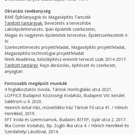
Oktatási tevékenység
BME Építőanyagok és Magasépítés Tanszék
Tanított tantárgyak:
Bevezetés a tervezésbe
Lakóépülettervezés, Ipari épületek szerkezetei,
Magas és nagyteres épületetek tervezése, Épületszerkezetek II-
IV.
Szerkezettervezés projektfeladat, Magasépítés projektfeladat,
Magasépítési technológiai projektfeladat
Werk Akadémia, belsőépítész-enteriőr tervező szak 2014-2017.
Tanított tantárgy:
Rajzi ábrázolás, építészet és szerkezet,
anyagtan
Fontosabb megépült munkák
4 foglalkoztatós óvoda, Tárnok Honfoglalás utca 2021.
LOFFICE Budapest Közösségi Irodaház, Budapest VIII. kerület
Salétrom u 4. 2020.
Heinrich Antal Ház, művelődési ház Tárnok Fő utca 41. / Hőnich
Henrikkel, 2019.
EFT Iroda és üzemcsarnok, Budaörs BITEP, Gyár utca 2. 2017.
Ilka Corner Irodaház, Bp. Zugló Ilka utca 4. / Hőnich Henrikkel és
Szerdahelyi Lászlóval, 2014.