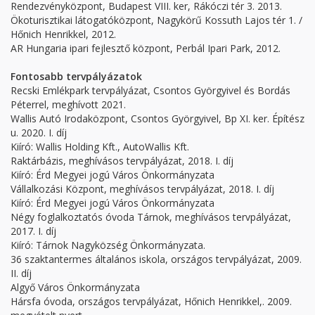
Rendezvényközpont, Budapest VIII. ker, Rákóczi tér 3. 2013.
Ökoturisztikai látogatóközpont, Nagykörű Kossuth Lajos tér 1. /
Hőnich Henrikkel, 2012.
AR Hungaria ipari fejlesztő központ, Perbál Ipari Park, 2012.
Fontosabb tervpályázatok
Recski Emlékpark tervpályázat, Csontos Györgyivel és Bordás
Péterrel, meghívott 2021.
Wallis Autó Irodaközpont, Csontos Györgyivel, Bp XI. ker. Építész
u. 2020. I. díj
Kiíró: Wallis Holding Kft., AutoWallis Kft.
Raktárbázis, meghívásos tervpályázat, 2018. I. díj
Kiíró: Érd Megyei jogú Város Önkormányzata
Vállalkozási Központ, meghívásos tervpályázat, 2018. I. díj
Kiíró: Érd Megyei jogú Város Önkormányzata
Négy foglalkoztatós óvoda Tárnok, meghívásos tervpályázat,
2017. I. díj
Kiíró: Tárnok Nagyközség Önkormányzata.
36 szaktantermes általános iskola, országos tervpályázat, 2009.
II. díj
Algyő Város Önkormányzata
Hársfa óvoda, országos tervpályázat, Hőnich Henrikkel,. 2009.