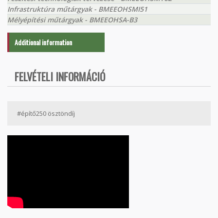
Infrastruktúra műtárgyak - BMEEOHSMI51
Mélyépítési műtárgyak - BMEEOHSA-B3
Additional information
FELVÉTELI INFORMÁCIÓ
#építő250 ösztöndíj