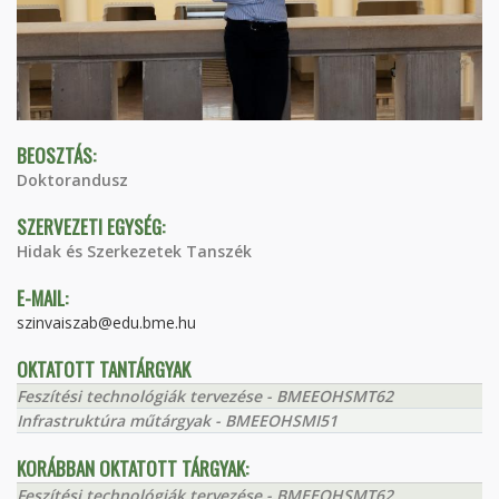
BEOSZTÁS:
Doktorandusz
SZERVEZETI EGYSÉG:
Hidak és Szerkezetek Tanszék
E-MAIL:
szinvaiszab@edu.bme.hu
OKTATOTT TANTÁRGYAK
Feszítési technológiák tervezése - BMEEOHSMT62
Infrastruktúra műtárgyak - BMEEOHSMI51
KORÁBBAN OKTATOTT TÁRGYAK:
Feszítési technológiák tervezése - BMEEOHSMT62