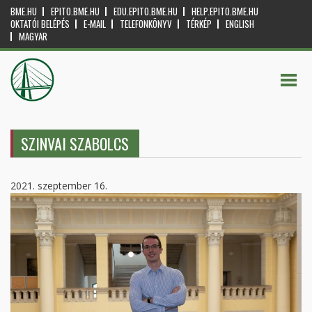
BME.HU
EPITO.BME.HU
EDU.EPITO.BME.HU
HELP.EPITO.BME.HU
OKTATÓI BELÉPÉS
E-MAIL
TELEFONKÖNYV
TÉRKÉP
ENGLISH
MAGYAR
SZINVAI SZABOLCS
2021. szeptember 16.