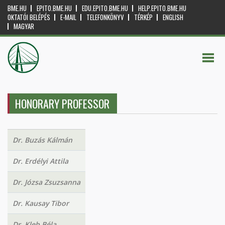
BME.HU
EPITO.BME.HU
EDU.EPITO.BME.HU
HELP.EPITO.BME.HU
OKTATÓI BELÉPÉS
E-MAIL
TELEFONKÖNYV
TÉRKÉP
ENGLISH
MAGYAR
HONORARY PROFESSOR
Dr. Buzás Kálmán
Dr. Erdélyi Attila
Dr. Józsa Zsuzsanna
Dr. Kausay Tibor
Dr. Kleb Béla