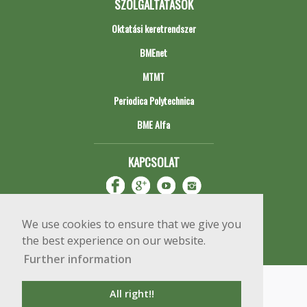
SZOLGÁLTATÁSOK
Oktatási keretrendszer
BMEnet
MTMT
Periodica Polytechnica
BME Alfa
KAPCSOLAT
We use cookies to ensure that we give you
the best experience on our website.
Further information
Impresszum
Copyright © 2020 BME Építőmérnöki Kar
All right!!
1111 Budapest, Műegyetem rkp. 3.