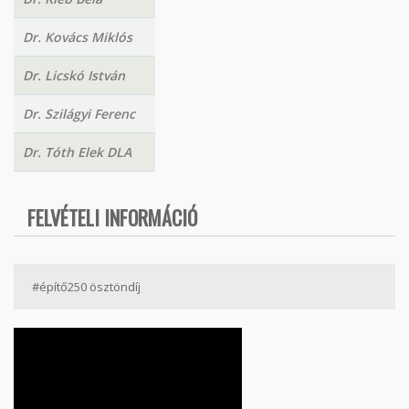
Dr. Kovács Miklós
Dr. Licskó István
Dr. Szilágyi Ferenc
Dr. Tóth Elek DLA
FELVÉTELI INFORMÁCIÓ
#építő250 ösztöndíj