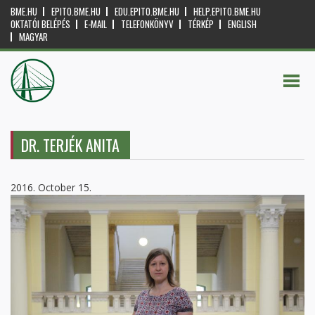
BME.HU
EPITO.BME.HU
EDU.EPITO.BME.HU
HELP.EPITO.BME.HU
OKTATÓI BELÉPÉS
E-MAIL
TELEFONKÖNYV
TÉRKÉP
ENGLISH
MAGYAR
DR. TERJÉK ANITA
2016. October 15.