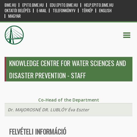
BME.HU
EPITO.BME.HU
EDU.EPITO.BME.HU
HELP.EPITO.BME.HU
OKTATÓI BELÉPÉS
E-MAIL
TELEFONKÖNYV
TÉRKÉP
ENGLISH
MAGYAR
KNOWLEDGE CENTRE FOR WATER SCIENCES AND
DISASTER PREVENTION - STAFF
Co-Head of the Department
Dr. MAJOROSNÉ DR. LUBLÓY Éva Eszter
FELVÉTELI INFORMÁCIÓ