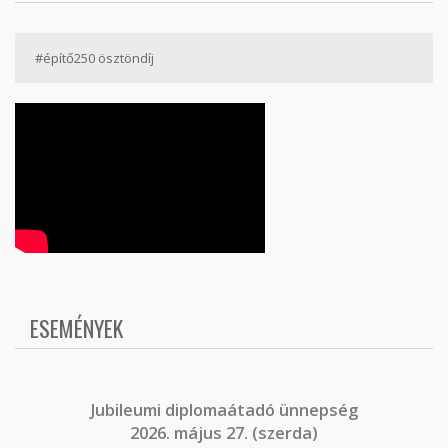
#építő250 ösztöndíj
ESEMÉNYEK
J
ubileumi diplomaátadó ünnepség
2026. május 27. (szerda)