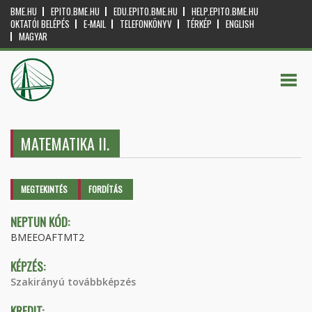
BME.HU
EPITO.BME.HU
EDU.EPITO.BME.HU
HELP.EPITO.BME.HU
OKTATÓI BELÉPÉS
E-MAIL
TELEFONKÖNYV
TÉRKÉP
ENGLISH
MAGYAR
MATEMATIKA II.
Elsődleges fülek
MEGTEKINTÉS
(AKTÍV
FORDÍTÁS
FÜL)
NEPTUN KÓD:
BMEEOAFTMT2
KÉPZÉS:
Szakirányú továbbképzés
KREDIT: