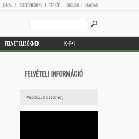
E-MAIL
TELEFONKÖNYV
TÉRKÉP
ENGLISH
MAGYAR
Search
Keresés űrlap
this
site
FELVÉTELIZŐKNEK
K+F+I
FELVÉTELI INFORMÁCIÓ
#építő250 ösztöndíj