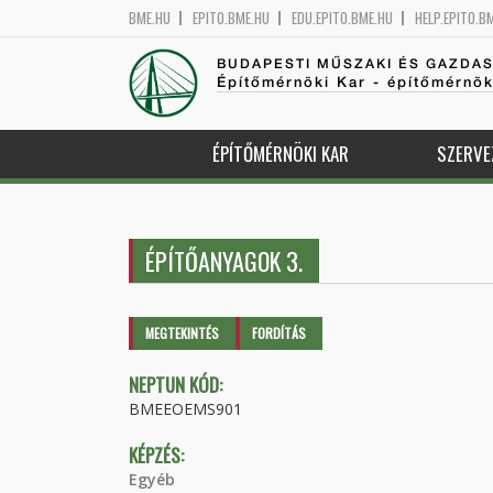
BME.HU
EPITO.BME.HU
EDU.EPITO.BME.HU
HELP.EPITO.B
BUDAPESTI MŰSZAKI ÉS GAZDA
Építőmérnöki Kar - építőmérnö
ÉPÍTŐMÉRNÖKI KAR
SZERVE
ÉPÍTŐANYAGOK 3.
Elsődleges fülek
MEGTEKINTÉS
(AKTÍV
FORDÍTÁS
FÜL)
NEPTUN KÓD:
BMEEOEMS901
KÉPZÉS:
Egyéb