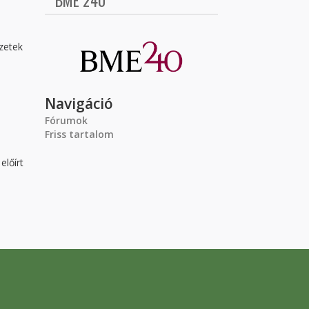
BME 240
zetek
Navigáció
Fórumok
Friss tartalom
előírt