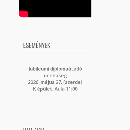
ESEMÉNYEK
J
ubileumi diplomaátadó
ünnepség
2026. május 27. (szerda)
K épület, Aula 11:00