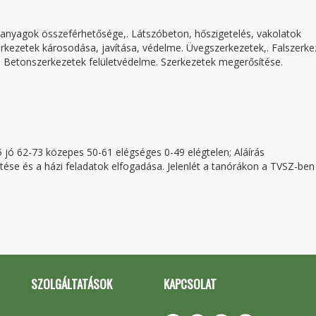
őanyagok összeférhetősége,. Látszóbeton, hőszigetelés, vakolatok
rkezetek károsodása, javítása, védelme. Üvegszerkezetek,. Falszerke
. Betonszerkezetek felületvédelme. Szerkezetek megerősítése.
5 jó 62-73 közepes 50-61 elégséges 0-49 elégtelen; Aláírás
tése és a házi feladatok elfogadása. Jelenlét a tanórákon a TVSZ-ben 
SZOLGÁLTATÁSOK
KAPCSOLAT