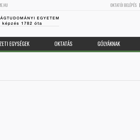
ME.HU
OKTATÓI BELÉPÉS
SÁGTUDOMÁNYI EGYETEM
k képzés 1782 óta
ZETI EGYSÉGEK
OKTATÁS
GÓLYÁKNAK