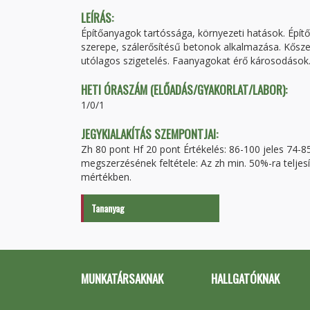
LEÍRÁS:
Építőanyagok tartóssága, környezeti hatások. Épít
szerepe, szálerősítésű betonok alkalmazása. Kősze
utólagos szigetelés. Faanyagokat érő károsodások
HETI ÓRASZÁM (ELŐADÁS/GYAKORLAT/LABOR):
1/0/1
JEGYKIALAKÍTÁS SZEMPONTJAI:
Zh 80 pont Hf 20 pont Értékelés: 86-100 jeles 74-8
megszerzésének feltétele: Az zh min. 50%-ra teljesí
mértékben.
Tananyag
MUNKATÁRSAKNAK
HALLGATÓKNAK