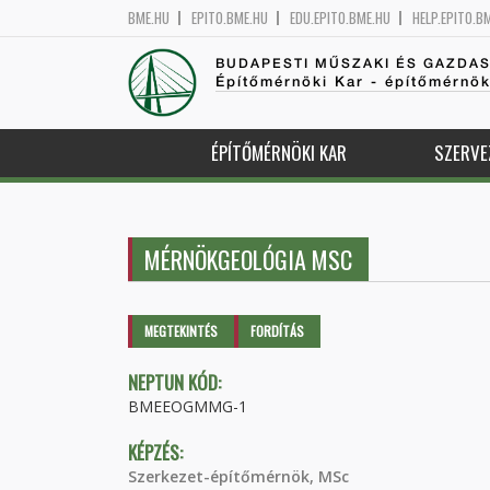
BME.HU
EPITO.BME.HU
EDU.EPITO.BME.HU
HELP.EPITO.B
BUDAPESTI MŰSZAKI ÉS GAZDA
Építőmérnöki Kar - építőmérnö
ÉPÍTŐMÉRNÖKI KAR
SZERVE
MÉRNÖKGEOLÓGIA MSC
Elsődleges fülek
MEGTEKINTÉS
(AKTÍV
FORDÍTÁS
FÜL)
NEPTUN KÓD:
BMEEOGMMG-1
KÉPZÉS:
Szerkezet-építőmérnök, MSc