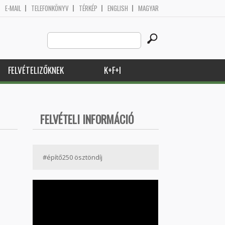
E-MAIL
TELEFONKÖNYV
TÉRKÉP
ENGLISH
MAGYAR
Search
Keresés űrlap
this
site
FELVÉTELIZŐKNEK
K+F+I
FELVÉTELI INFORMÁCIÓ
#építő250 ösztöndíj