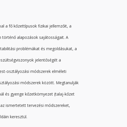
 a fő kőzettípusok fizikai jellemzőit, a
 történő alapozások sajátosságait. A
tabilitási problémákat és megoldásukat, a
eszültségviszonyok jelentőségét a
est-osztályozási módszerek elméleti
osztályozási módszerek között. Megtanulják
l és gyenge kőzetkörnyezet (talaj-kőzet
k az ismertetett tervezési módszereket,
dáin keresztül.