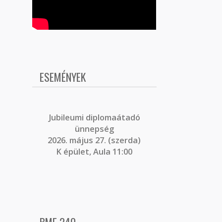
ESEMÉNYEK
J
ubileumi diplomaátadó
ünnepség
2026. május 27. (szerda)
K épület, Aula 11:00