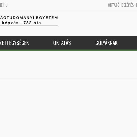
ME.HU
OKTATÓI BELÉPÉS
SÁGTUDOMÁNYI EGYETEM
k képzés 1782 óta
ZETI EGYSÉGEK
OKTATÁS
GÓLYÁKNAK