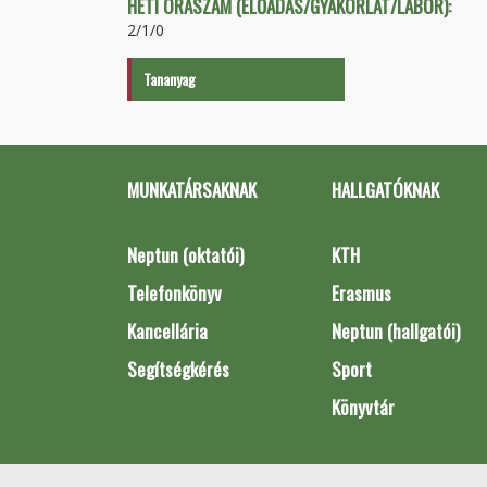
HETI ÓRASZÁM (ELŐADÁS/GYAKORLAT/LABOR):
2/1/0
Tananyag
MUNKATÁRSAKNAK
HALLGATÓKNAK
Neptun (oktatói)
KTH
Telefonkönyv
Erasmus
Kancellária
Neptun (hallgatói)
Segítségkérés
Sport
Könyvtár