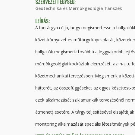
SZERVEZETI EGYSÉG:
Geotechnika és Mérnökgeológia Tanszék
LEÍRÁS:
A tantárgya célja, hogy megismertesse a hallgatókkal
kőzet-környezet és műtárgy kapcsolatát, kőzeteken
hallgatók megismerik továbbá a leggyakoribb lejtős
mérnökgeológiai kockáztok elemzését, az in-situ f
kőzetmechanikai tervezésben. Megismerik a kőzett
hátterét, az összefüggéseket az egyes kőzettest-
ezek alkalmazását sziklamunkák tervezésénél normá
átmenet) esetére. A tárgy teljesítésével elsajátítjá
monitoring alkalmazását speciális létesítmények pél