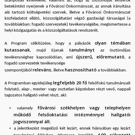
utánpótlás kinevelése, valamint az, hogy az ösztöndíjat elnyerők
betekintést nyerjenek a Fővárosi Önkormányzat, az annak irányítása
alá tartozó költségvetési szervek, illetve a Fővárosi Önkormányzat
közfeladatot ellátó, közszolgáltatást végző gazdasági társaságai (a
továbbiakban: fogadó szervezetek) tevékenységébe, megismertesse a
helyi közigazgatás és a közszolgáltatások rendszerét.
olyan témában
A Program célkitűzése, hogy a pályázók
kutassanak
tanulmányt
, majd írjanak
az ösztöndíjas
újszerű, előremutató
tevékenységhez kapcsolódóan, ami
, a
fogadó szervezetek tevékenysége
releváns
hasznosítható
szempontjából
, illetve
a továbbiakban.
legfeljebb 20 fő
A Programban egyidejűleg
felsőfokú tanulmányait
folytató, alap-, mester- vagy osztatlan képzésben részt vevő, nappali
tagozatos hallgató vehet részt, aki:
fővárosi székhelyen vagy telephelyen
valamely
működő felsőoktatási intézménnyel hallgatói
jogviszonnyal áll
;
a jelentkezést megelőző két lezárt, ennek hiányában egy lezárt
4,00 súlyozott