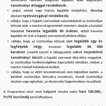
tanulmányi félévben átlagosan legalább
tanulmányi átlaggal rendelkezik
;
angol, német vagy francia legalább középfokú, államilag
nyelvvizsgával rendelkezik;
elismert
vállalja, hogy a fogadó szervezetek valamelyikénél az ösztöndíjas
időszak alatt a mentorral egyeztetett ütemterv alapján a kutatási
havonta legalább 80 órában
feladatait
, ebből havonta
legalább 40 órát a fogadó szervezetnél eltöltve ellátja;
legalább egy és
vállalja, hogy az ösztöndíjas időszak alatt
legfeljebb négy
legalább 60 000
, összesen
karakter
terjedelmű
(másfél szerzői ív lábjegyzetek nélkül)
tanulmányt készít
a fogadó szervezet által előre megadott,
az ösztöndíjas tevékenységéhez kapcsolódó témában, melyet a
mentor írásbeli indoklással értékel;
vállalja, hogy az előírt követelmények nem teljesítése esetén, a
letöltött ösztöndíjas időszakra vonatkozó, kiutalt ösztöndíjat
részben vagy egészben, az elszámolás függvényében visszafizeti.
havi 100.000,-
A Programban részt vevő hallgatók részére nettó
Ft/fő ösztöndíj
kerül kifizetésre.