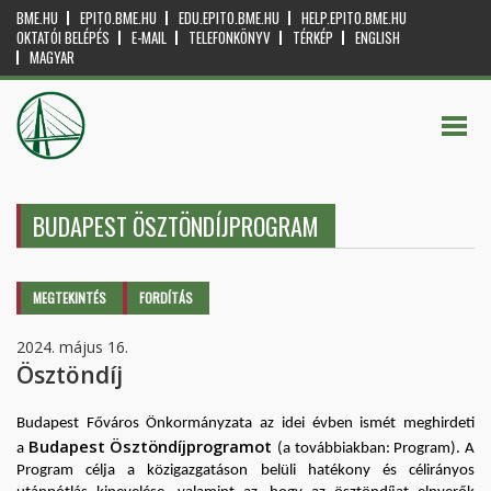
BME.HU
EPITO.BME.HU
EDU.EPITO.BME.HU
HELP.EPITO.BME.HU
OKTATÓI BELÉPÉS
E-MAIL
TELEFONKÖNYV
TÉRKÉP
ENGLISH
MAGYAR
BUDAPEST ÖSZTÖNDÍJPROGRAM
Elsődleges fülek
MEGTEKINTÉS
(AKTÍV
FORDÍTÁS
FÜL)
2024. május 16.
Ösztöndíj
Budapest Főváros Önkormányzata az idei évben ismét meghirdeti
Budapest Ösztöndíjprogramot
a
(a továbbiakban: Program). A
Program célja a közigazgatáson belüli hatékony és célirányos