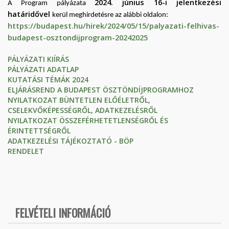
2024. június 16-i jelentkezési
A Program pályázata
határidővel
kerül meghirdetésre az alábbi oldalon:
https://budapest.hu/hirek/2024/05/15/palyazati-felhivas-
budapest-osztondijprogram-20242025
PÁLYÁZATI KIÍRÁS
PÁLYÁZATI ADATLAP
KUTATÁSI TÉMÁK 2024
ELJÁRÁSREND A BUDAPEST ÖSZTÖNDÍJPROGRAMHOZ
NYILATKOZAT BÜNTETLEN ELŐÉLETRŐL,
CSELEKVŐKÉPESSÉGRŐL, ADATKEZELÉSRŐL
NYILATKOZAT ÖSSZEFÉRHETETLENSÉGRŐL ÉS
ÉRINTETTSÉGRŐL
ADATKEZELÉSI TÁJÉKOZTATÓ - BÖP
RENDELET
FELVÉTELI INFORMÁCIÓ