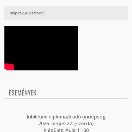
#építő250 ösztöndíj
ESEMÉNYEK
J
ubileumi diplomaátadó ünnepség
2026. május 27. (szerda)
K épület, Aula 11:00